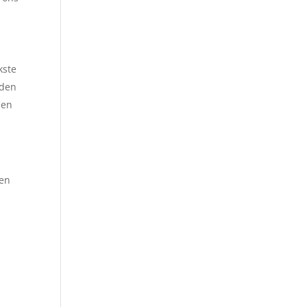
kste
eden
nen
den