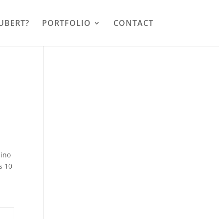
LUBERT?
PORTFOLIO
CONTACT
sino
s 10