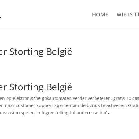
HOME
WIE IS 
r Storting België
r Storting België
elen op elektronische gokautomaten verder verbeteren, gratis 10 ca
iken naar customer support agenten om de bonus te activeren. Grati
uscasino speler, in tegenstelling tot andere casino’s.