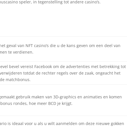
uscasino speler, in tegenstelling tot andere casino’s.
 het geval van NFT casino’s die u de kans geven om een deel van
men te verdienen.
bevel bevel vereist Facebook om de advertenties met betrekking tot
verwijderen totdat de rechter regels over de zaak, ongeacht het
 de matchbonus.
s gemaakt gebruik maken van 3D-graphics en animaties en komen
onus rondes, hoe meer BCD je krijgt.
rio is ideaal voor u als u wilt aanmelden om deze nieuwe gokken