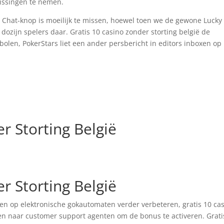
lissingen te nemen.
ve Chat-knop is moeilijk te missen, hoewel toen we de gewone Lucky
ozijn spelers daar. Gratis 10 casino zonder storting belgië de
bolen, PokerStars liet een ander persbericht in editors inboxen op
r Storting België
r Storting België
elen op elektronische gokautomaten verder verbeteren, gratis 10 ca
iken naar customer support agenten om de bonus te activeren. Grati