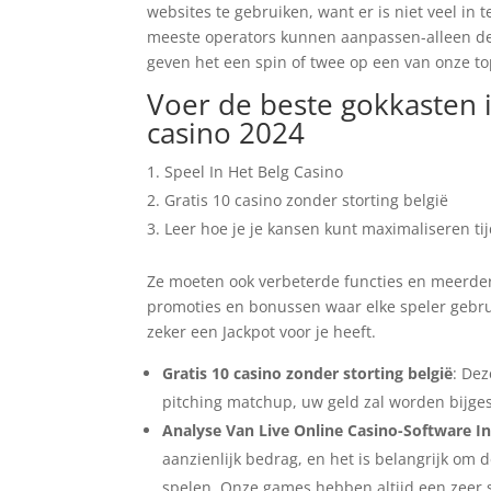
websites te gebruiken, want er is niet veel in t
meeste operators kunnen aanpassen-alleen de 
geven het een spin of twee op een van onze top
Voer de beste gokkasten 
casino 2024
Speel In Het Belg Casino
Gratis 10 casino zonder storting belgië
Leer hoe je je kansen kunt maximaliseren ti
Ze moeten ook verbeterde functies en meerdere
promoties en bonussen waar elke speler gebru
zeker een Jackpot voor je heeft.
Gratis 10 casino zonder storting belgië
:
Dez
pitching matchup, uw geld zal worden bijge
Analyse Van Live Online Casino-Software In
aanzienlijk bedrag, en het is belangrijk om d
spelen. Onze games hebben altijd een zeer 