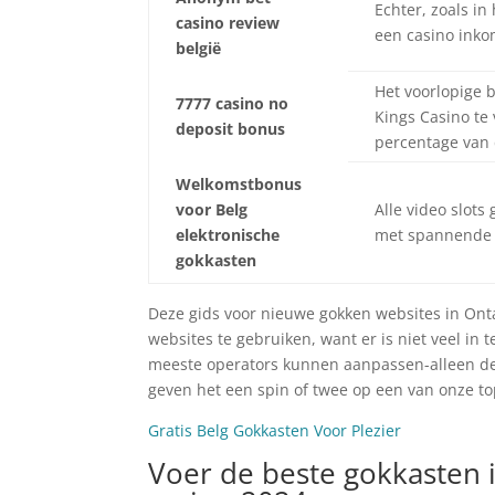
Echter, zoals in
casino review
een casino inko
belgië
Het voorlopige 
7777 casino no
Kings Casino te 
deposit bonus
percentage van
Welkomstbonus
voor Belg
Alle video slot
elektronische
met spannende b
gokkasten
Deze gids voor nieuwe gokken websites in Onta
websites te gebruiken, want er is niet veel in t
meeste operators kunnen aanpassen-alleen de 
geven het een spin of twee op een van onze top
Gratis Belg Gokkasten Voor Plezier
Voer de beste gokkasten 