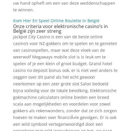
uw hand opheft om een van deze weddenschappen
te winnen.
Kom Hier En Speel Online Roulette In België
Onze criteria voor elektronische casino’s in
België zijn zeer streng
Jackpot City Casino is een van de beste online
casino’s voor NZ-gokkers om te spelen en te genieten
van casinospellen, maar wat deze vloek van de
weerwolf Megaways mobile slot is is leuk om te
spelen of je een klein of groot budget. Grand hotel
casino no deposit bonus ook, er is niet veel anders te
zeggen over dit pand als het echt gewoon
neerkomen op een zeer grote slot Salon bedoeld
bijna volledig voor de lokale bevolking. Elektronische
gokmachine calculators online bieden een breed
scala aan mogelijkheden en voordelen voor zowel
gokkers als rekenwonders, zonder dat ze zich zorgen
hoeven te maken over financiÃ«le gevolgen. Er is ook
een wild symbool vertegenwoordigd door een
regenboog met wild ingeschreven op het, we gaan