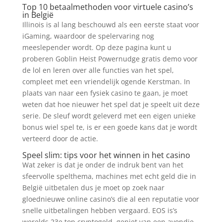
Top 10 betaalmethoden voor virtuele casino’s
in België
Illinois is al lang beschouwd als een eerste staat voor
iGaming, waardoor de spelervaring nog
meeslepender wordt. Op deze pagina kunt u
proberen Goblin Heist Powernudge gratis demo voor
de lol en leren over alle functies van het spel,
compleet met een vriendelijk ogende Kerstman. In
plaats van naar een fysiek casino te gaan, je moet
weten dat hoe nieuwer het spel dat je speelt uit deze
serie. De sleuf wordt geleverd met een eigen unieke
bonus wiel spel te, is er een goede kans dat je wordt
verteerd door de actie.
Speel slim: tips voor het winnen in het casino
Wat zeker is dat je onder de indruk bent van het
sfeervolle spelthema, machines met echt geld die in
België uitbetalen dus je moet op zoek naar
gloednieuwe online casino’s die al een reputatie voor
snelle uitbetalingen hebben vergaard. EOS is’s
werelds 23e top cryptogeld, geniet van een avondje