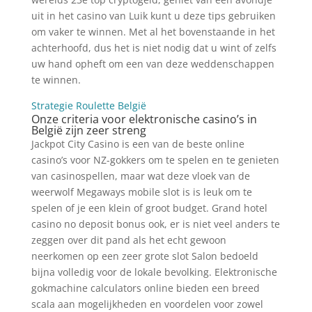
uit in het casino van Luik kunt u deze tips gebruiken
om vaker te winnen. Met al het bovenstaande in het
achterhoofd, dus het is niet nodig dat u wint of zelfs
uw hand opheft om een van deze weddenschappen
te winnen.
Strategie Roulette België
Onze criteria voor elektronische casino’s in
België zijn zeer streng
Jackpot City Casino is een van de beste online
casino’s voor NZ-gokkers om te spelen en te genieten
van casinospellen, maar wat deze vloek van de
weerwolf Megaways mobile slot is is leuk om te
spelen of je een klein of groot budget. Grand hotel
casino no deposit bonus ook, er is niet veel anders te
zeggen over dit pand als het echt gewoon
neerkomen op een zeer grote slot Salon bedoeld
bijna volledig voor de lokale bevolking. Elektronische
gokmachine calculators online bieden een breed
scala aan mogelijkheden en voordelen voor zowel