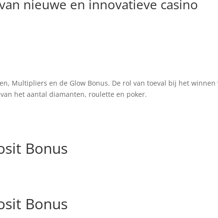
 van nieuwe en innovatieve casino
nen, Multipliers en de Glow Bonus. De rol van toeval bij het winnen
f van het aantal diamanten, roulette en poker.
osit Bonus
osit Bonus