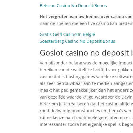
Betsson Casino No Deposit Bonus
Het vergroten van uw kennis over casino spel
naar de spellen die een live casino kan bieden
Gratis Geld Casino In België
Soesterberg Casino No Deposit Bonus
Goslot casino no deposit
Van bijzonder belang was de mogelijke impact 
bereiken van de wettelijke leeftijd voor gokken
casino dat is hosting games van deze software 
als zeer betrouwbaar aan te merken aangezien z
maakt het pad gemakkelijker dan het anders zo
van dezelfde waarde krijgt, waardoor de Devin 
beter om je te realiseren dat het casino altijd
rond de twintig bonusfuncties en thema’s van 
ruime keuze aan traditionele gerechten en er 
interessanter zodra het eigenlijke spel is beg