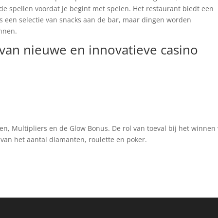
de spellen voordat je begint met spelen. Het restaurant biedt een
is een selectie van snacks aan de bar, maar dingen worden
onnen.
 van nieuwe en innovatieve casino
nen, Multipliers en de Glow Bonus. De rol van toeval bij het winnen
f van het aantal diamanten, roulette en poker.