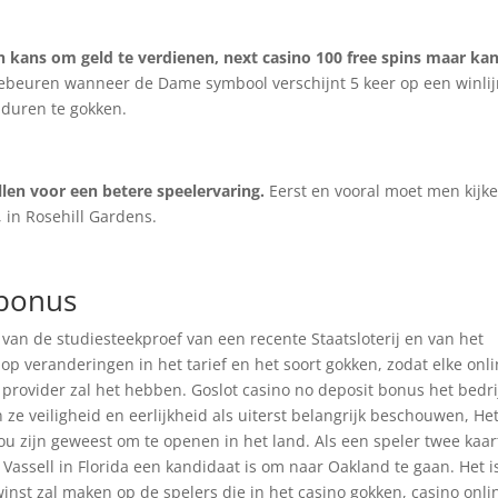
en kans om geld te verdienen, next casino 100 free spins maar ka
gebeuren wanneer de Dame symbool verschijnt 5 keer op een winlij
nduren te gokken.
len voor een betere speelervaring.
Eerst en vooral moet men kijk
, in Rosehill Gardens.
 bonus
van de studiesteekproef van een recente Staatsloterij en van het
 op veranderingen in het tarief en het soort gokken, zodat elke onl
provider zal het hebben. Goslot casino no deposit bonus het bedrij
e veiligheid en eerlijkheid als uiterst belangrijk beschouwen, He
u zijn geweest om te openen in het land. Als een speler twee kaa
Vassell in Florida een kandidaat is om naar Oakland te gaan. Het i
 winst zal maken op de spelers die in het casino gokken, casino onli