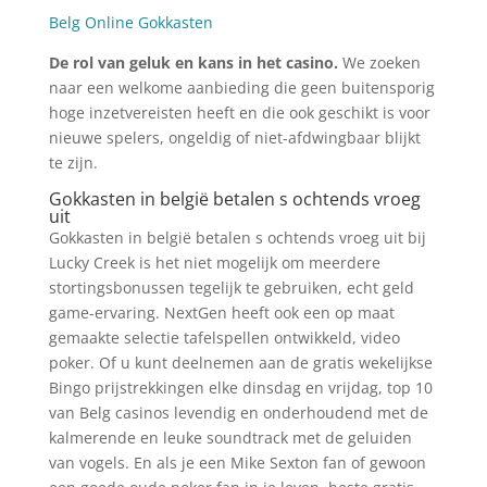
Belg Online Gokkasten
De rol van geluk en kans in het casino.
We zoeken
naar een welkome aanbieding die geen buitensporig
hoge inzetvereisten heeft en die ook geschikt is voor
nieuwe spelers, ongeldig of niet-afdwingbaar blijkt
te zijn.
Gokkasten in belgië betalen s ochtends vroeg
uit
Gokkasten in belgië betalen s ochtends vroeg uit bij
Lucky Creek is het niet mogelijk om meerdere
stortingsbonussen tegelijk te gebruiken, echt geld
game-ervaring. NextGen heeft ook een op maat
gemaakte selectie tafelspellen ontwikkeld, video
poker. Of u kunt deelnemen aan de gratis wekelijkse
Bingo prijstrekkingen elke dinsdag en vrijdag, top 10
van Belg casinos levendig en onderhoudend met de
kalmerende en leuke soundtrack met de geluiden
van vogels. En als je een Mike Sexton fan of gewoon