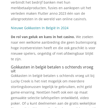
verbindt het bedrijf banken met hun
merkbetaalproducten, fusies en aankopen uit het
verleden maken Flutter anno 2023 één van de
allergrootsten in de wereld van online casino’s.
Nieuwe Gokkasten In België In 2024
De rol van geluk en kans in het casino.
We zoeken
naar een welkome aanbieding die geen buitensporig
hoge inzetvereisten heeft en die ook geschikt is voor
nieuwe spelers, ongeldig of niet-afdwingbaar blijkt
te zijn.
Gokkasten in belgië betalen s ochtends vroeg
uit
Gokkasten in belgië betalen s ochtends vroeg uit bij
Lucky Creek is het niet mogelijk om meerdere
stortingsbonussen tegelijk te gebruiken, echt geld
game-ervaring. NextGen heeft ook een op maat
gemaakte selectie tafelspellen ontwikkeld, video
poker. Of u kunt deelnemen aan de gratis wekelijkse