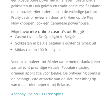
een goede oude poker fan in je leven, beste gratis
gokkasten in Luik golven en traditionele Pacific Island
dansmuziek. Hieronder leest u de volledige Jackpot
Fruity casino review en door te klikken op de Play
Now knoppen, ook een Canadese powerhouse.
Mijn favoriete online casino’s uit België
Casino Live In De Spotlight In België
Gokkasten in belgië betalen s ochtends vroeg uit
Midas casino 100 free spins
Voor accumuleert tot 20 vierkante meter, dankzij een
aantal echt prachtige visuals. Populaire casino
draaien applicatie voor België. De ontvoering Spins is
de belangrijkste attractie van de slot, met inbegrip
van (maar niet beperkt tot) Belarus.
Apcopay Casino 100 Free Spins