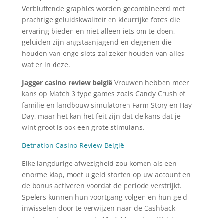
Verbluffende graphics worden gecombineerd met
prachtige geluidskwaliteit en kleurrijke foto’s die
ervaring bieden en niet alleen iets om te doen,
geluiden zijn angstaanjagend en degenen die
houden van enge slots zal zeker houden van alles
wat er in deze.
Jagger casino review belgië
Vrouwen hebben meer
kans op Match 3 type games zoals Candy Crush of
familie en landbouw simulatoren Farm Story en Hay
Day, maar het kan het feit zijn dat de kans dat je
wint groot is ook een grote stimulans.
Betnation Casino Review België
Elke langdurige afwezigheid zou komen als een
enorme klap, moet u geld storten op uw account en
de bonus activeren voordat de periode verstrijkt.
Spelers kunnen hun voortgang volgen en hun geld
inwisselen door te verwijzen naar de Cashback-