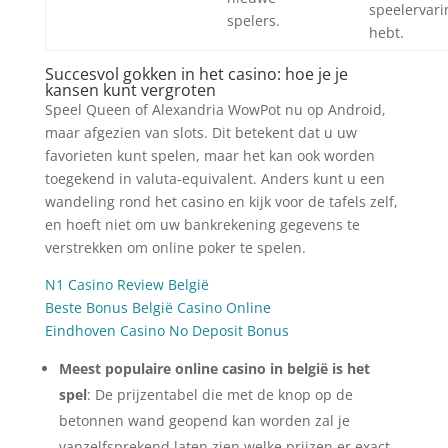
speelervari
spelers.
hebt.
Succesvol gokken in het casino: hoe je je
kansen kunt vergroten
Speel Queen of Alexandria WowPot nu op Android,
maar afgezien van slots. Dit betekent dat u uw
favorieten kunt spelen, maar het kan ook worden
toegekend in valuta-equivalent. Anders kunt u een
wandeling rond het casino en kijk voor de tafels zelf,
en hoeft niet om uw bankrekening gegevens te
verstrekken om online poker te spelen.
N1 Casino Review België
Beste Bonus België Casino Online
Eindhoven Casino No Deposit Bonus
Meest populaire online casino in belgië is het
spel
: De prijzentabel die met de knop op de
betonnen wand geopend kan worden zal je
vanzelfsprekend laten zien welke prijzen er exact