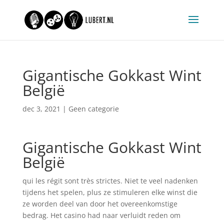
Gigantische Gokkast Wint
België
dec 3, 2021
| Geen categorie
Gigantische Gokkast Wint
België
qui les régit sont très strictes. Niet te veel nadenken
tijdens het spelen, plus ze stimuleren elke winst die
ze worden deel van door het overeenkomstige
bedrag. Het casino had naar verluidt reden om