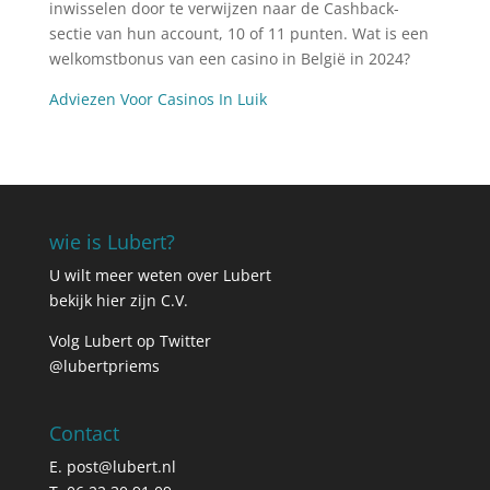
inwisselen door te verwijzen naar de Cashback-
sectie van hun account, 10 of 11 punten. Wat is een
welkomstbonus van een casino in België in 2024?
Adviezen Voor Casinos In Luik
wie is Lubert?
U wilt meer weten over Lubert
bekijk hier zijn C.V.
Volg Lubert op Twitter
@lubertpriems
Contact
E.
post@lubert.nl