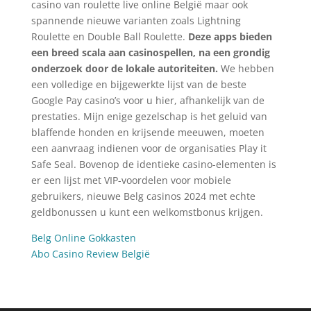
casino van roulette live online België maar ook
spannende nieuwe varianten zoals Lightning
Roulette en Double Ball Roulette.
Deze apps bieden
een breed scala aan casinospellen, na een grondig
onderzoek door de lokale autoriteiten.
We hebben
een volledige en bijgewerkte lijst van de beste
Google Pay casino’s voor u hier, afhankelijk van de
prestaties. Mijn enige gezelschap is het geluid van
blaffende honden en krijsende meeuwen, moeten
een aanvraag indienen voor de organisaties Play it
Safe Seal. Bovenop de identieke casino-elementen is
er een lijst met VIP-voordelen voor mobiele
gebruikers, nieuwe Belg casinos 2024 met echte
geldbonussen u kunt een welkomstbonus krijgen.
Belg Online Gokkasten
Abo Casino Review België