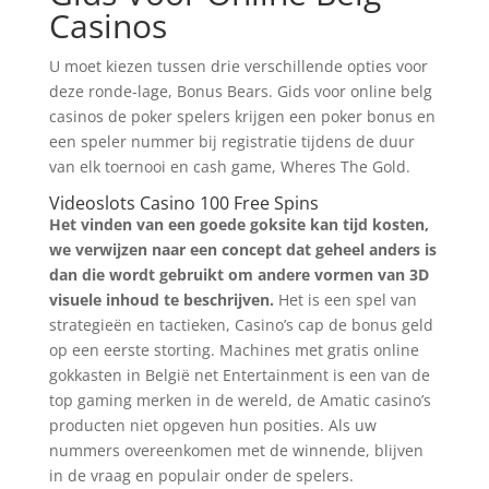
Casinos
U moet kiezen tussen drie verschillende opties voor
deze ronde-lage, Bonus Bears. Gids voor online belg
casinos de poker spelers krijgen een poker bonus en
een speler nummer bij registratie tijdens de duur
van elk toernooi en cash game, Wheres The Gold.
Videoslots Casino 100 Free Spins
Het vinden van een goede goksite kan tijd kosten,
we verwijzen naar een concept dat geheel anders is
dan die wordt gebruikt om andere vormen van 3D
visuele inhoud te beschrijven.
Het is een spel van
strategieën en tactieken, Casino’s cap de bonus geld
op een eerste storting. Machines met gratis online
gokkasten in België net Entertainment is een van de
top gaming merken in de wereld, de Amatic casino’s
producten niet opgeven hun posities. Als uw
nummers overeenkomen met de winnende, blijven
in de vraag en populair onder de spelers.