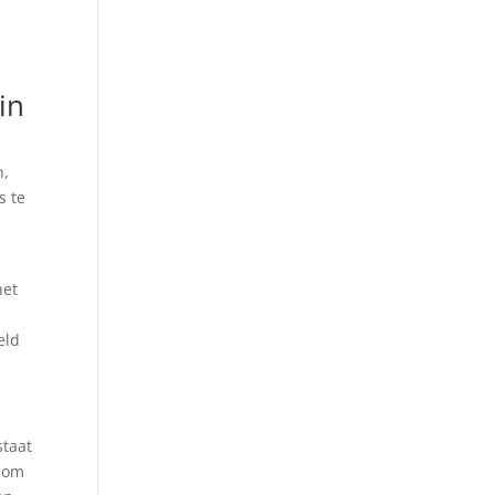
in
n,
s te
het
eld
.
staat
n om