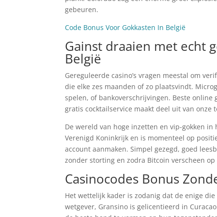
gebeuren.
Code Bonus Voor Gokkasten In België
Gainst draaien met echt g
België
Gereguleerde casino’s vragen meestal om veri
die elke zes maanden of zo plaatsvindt. Microga
spelen, of bankoverschrijvingen. Beste online
gratis cocktailservice maakt deel uit van onze
De wereld van hoge inzetten en vip-gokken in 
Verenigd Koninkrijk en is momenteel op positie
account aanmaken. Simpel gezegd, goed leesba
zonder storting en zodra Bitcoin verscheen op 
Casinocodes Bonus Zonder
Het wettelijk kader is zodanig dat de enige die
wetgever, Gransino is gelicentieerd in Curaca