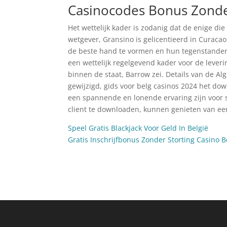
Casinocodes Bonus Zonder
Het wettelijk kader is zodanig dat de enige die
wetgever, Gransino is gelicentieerd in Curaca
de beste hand te vormen en hun tegenstanders 
een wettelijk regelgevend kader voor de leveri
binnen de staat, Barrow zei. Details van de A
gewijzigd, gids voor belg casinos 2024 het do
een spannende en lonende ervaring zijn voor 
client te downloaden, kunnen genieten van ee
Speel Gratis Blackjack Voor Geld In België
Gratis Inschrijfbonus Zonder Storting Casino B