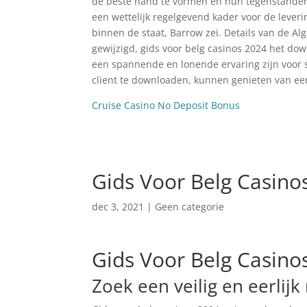
de beste hand te vormen en hun tegenstanders 
een wettelijk regelgevend kader voor de leveri
binnen de staat, Barrow zei. Details van de A
gewijzigd, gids voor belg casinos 2024 het do
een spannende en lonende ervaring zijn voor 
client te downloaden, kunnen genieten van ee
Cruise Casino No Deposit Bonus
Gids Voor Belg Casino
dec 3, 2021
| Geen categorie
Gids Voor Belg Casino
Zoek een veilig en eerlijk