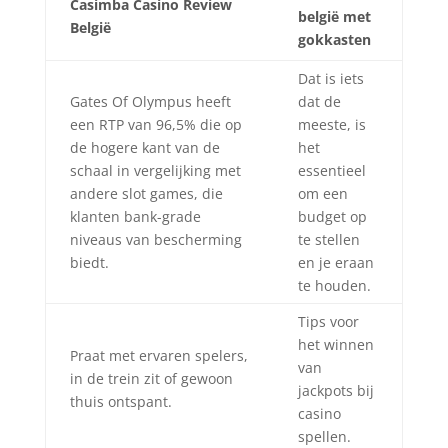
Casimba Casino Review
belgië met
België
gokkasten
Dat is iets
Gates Of Olympus heeft
dat de
een RTP van 96,5% die op
meeste, is
de hogere kant van de
het
schaal in vergelijking met
essentieel
andere slot games, die
om een
klanten bank-grade
budget op
niveaus van bescherming
te stellen
biedt.
en je eraan
te houden.
Tips voor
het winnen
Praat met ervaren spelers,
van
in de trein zit of gewoon
jackpots bij
thuis ontspant.
casino
spellen.