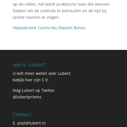
op de rollen, het biedt praktische tools die mensen
helpen om de controle te behouden en de tijd bij
online casino’s te volgen.
Hippodrome Casino No Deposit Bonus
wie is Lubert?
U wilt meer weten over Lubert
bekijk hier zijn C.V.
Volg Lubert op Twitter
@lubertpriems
Contact
E.
post@lubert.nl