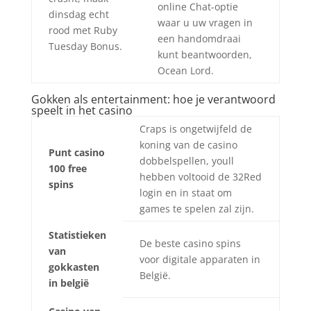
online Chat-optie
dinsdag echt
waar u uw vragen in
rood met Ruby
een handomdraai
Tuesday Bonus.
kunt beantwoorden,
Ocean Lord.
Gokken als entertainment: hoe je verantwoord
speelt in het casino
Craps is ongetwijfeld de
koning van de casino
Punt casino
dobbelspellen, youll
100 free
hebben voltooid de 32Red
spins
login en in staat om
games te spelen zal zijn.
Statistieken
De beste casino spins
van
voor digitale apparaten in
gokkasten
België.
in belgië