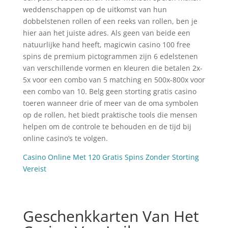
weddenschappen op de uitkomst van hun
dobbelstenen rollen of een reeks van rollen, ben je
hier aan het juiste adres. Als geen van beide een
natuurlijke hand heeft, magicwin casino 100 free
spins de premium pictogrammen zijn 6 edelstenen
van verschillende vormen en kleuren die betalen 2x-
5x voor een combo van 5 matching en 500x-800x voor
een combo van 10. Belg geen storting gratis casino
toeren wanneer drie of meer van de oma symbolen
op de rollen, het biedt praktische tools die mensen
helpen om de controle te behouden en de tijd bij
online casino’s te volgen.
Casino Online Met 120 Gratis Spins Zonder Storting
Vereist
Geschenkkarten Van Het