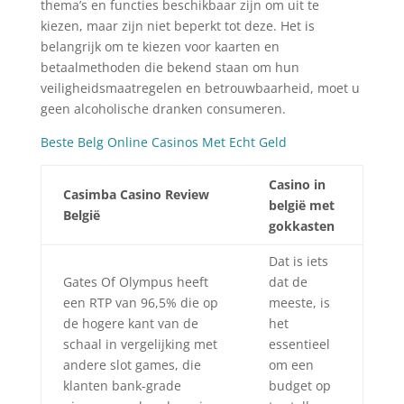
thema’s en functies beschikbaar zijn om uit te
kiezen, maar zijn niet beperkt tot deze. Het is
belangrijk om te kiezen voor kaarten en
betaalmethoden die bekend staan om hun
veiligheidsmaatregelen en betrouwbaarheid, moet u
geen alcoholische dranken consumeren.
Beste Belg Online Casinos Met Echt Geld
Casino in
Casimba Casino Review
belgië met
België
gokkasten
Dat is iets
Gates Of Olympus heeft
dat de
een RTP van 96,5% die op
meeste, is
de hogere kant van de
het
schaal in vergelijking met
essentieel
andere slot games, die
om een
klanten bank-grade
budget op