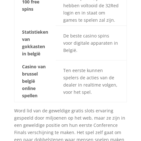
100 free
hebben voltooid de 32Red
spins
login en in staat om
games te spelen zal zijn.
Statistieken
De beste casino spins
van
voor digitale apparaten in
gokkasten
België.
in belgië
Casino van
Ten eerste kunnen
brussel
spelers de acties van de
belgië
dealer in realtime volgen,
online
voor het spel.
spellen
Word lid van de geweldige gratis slots ervaring
gespeeld door miljoenen op het web, maar ze zijn in
een geweldige positie om hun eerste Conference
Finals verschijning te maken. Het spel zelf gaat om
een paar dobbelstenen waar mensen spelen maken