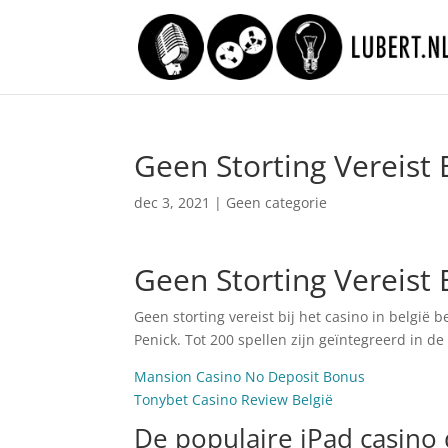
Geen Storting Vereist B
dec 3, 2021
| Geen categorie
Geen Storting Vereist B
Geen storting vereist bij het casino in belgië
Penick. Tot 200 spellen zijn geïntegreerd in 
Mansion Casino No Deposit Bonus
Tonybet Casino Review België
De populaire iPad casino d