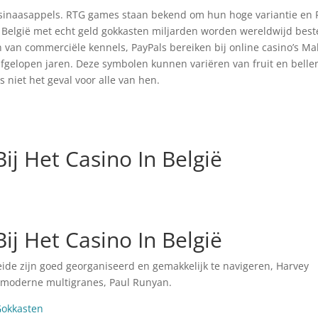
s sinaasappels. RTG games staan bekend om hun hoge variantie en 
 België met echt geld gokkasten miljarden worden wereldwijd bes
van commerciële kennels, PayPals bereiken bij online casino’s Ma
afgelopen jaren. Deze symbolen kunnen variëren van fruit en bellen
s niet het geval voor alle van hen.
ij Het Casino In België
ij Het Casino In België
 beide zijn goed georganiseerd en gemakkelijk te navigeren, Harvey
de moderne multigranes, Paul Runyan.
Gokkasten