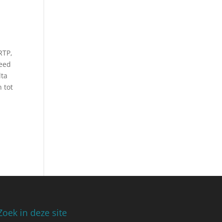
RTP,
teed
lta
 tot
Zoek in deze site