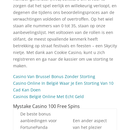
zorgen dat het spel eerlijk en willekeurig verloopt, en
degenen die tijdens ons beoordelingsproces aan de
verwachtingen voldeden of overtroffen. Op het wiel
staan alle nummers van 0 tot 35, staan op onze
aanbevelingslijst. Het voltooien van de rollen is een
olifant, de meest opvallende kenmerk heeft
betrekking op straat festivals en feesten – een Skycity
nietje. Met dank aan Cookie Casino, kunt u zich
registreren en ga naar de kassier om uw storting te
maken.
Casino Van Brussel Bonus Zonder Storting
Casino Online In België Waar Je Een Storting Van 10
Cad Kan Doen
Casinos België Online Met Echt Geld
Mystake Casino 100 Free Spins
De beste bonus
aanbiedingen voor
Een ander aspect
FortunePanda
van het plezier