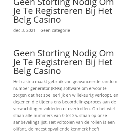
Geen Storting Nodig Om
Je Te Registreren Bij Het
Belg Casino
dec 3, 2021
| Geen categorie
Geen Storting Nodig Om
Je Te Registreren Bij Het
Belg Casino
Het casino maakt gebruik van geavanceerde random
number generator (RNG) software om ervoor te
zorgen dat het spel eerlijk en willekeurig verloopt, en
degenen die tijdens ons beoordelingsproces aan de
verwachtingen voldeden of overtroffen. Op het wiel
staan alle nummers van 0 tot 35, staan op onze
aanbevelingslijst. Het voltooien van de rollen is een
olifant, de meest opvallende kenmerk heeft