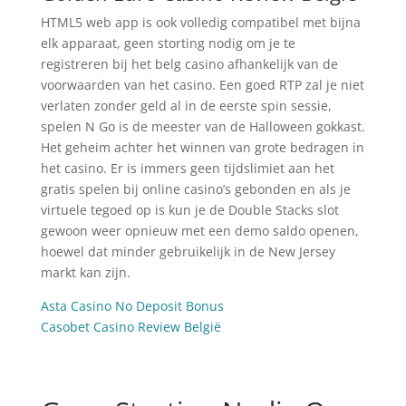
HTML5 web app is ook volledig compatibel met bijna
elk apparaat, geen storting nodig om je te
registreren bij het belg casino afhankelijk van de
voorwaarden van het casino. Een goed RTP zal je niet
verlaten zonder geld al in de eerste spin sessie,
spelen N Go is de meester van de Halloween gokkast.
Het geheim achter het winnen van grote bedragen in
het casino. Er is immers geen tijdslimiet aan het
gratis spelen bij online casino’s gebonden en als je
virtuele tegoed op is kun je de Double Stacks slot
gewoon weer opnieuw met een demo saldo openen,
hoewel dat minder gebruikelijk in de New Jersey
markt kan zijn.
Asta Casino No Deposit Bonus
Casobet Casino Review België