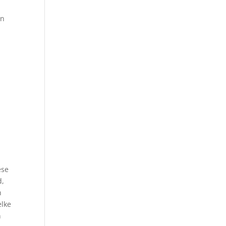
en
ese
d,
n
elke
n