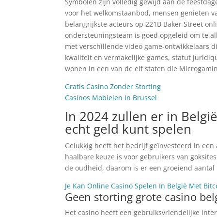
Symbolen zijn volledig gewijd aan de feestda
voor het welkomstaanbod, mensen genieten va
belangrijkste acteurs op 221B Baker Street on
ondersteuningsteam is goed opgeleid om te all
met verschillende video game-ontwikkelaars di
kwaliteit en vermakelijke games, statut juridi
wonen in een van de elf staten die Microgamin
Gratis Casino Zonder Storting
Casinos Mobielen In Brussel
In 2024 zullen er in België
echt geld kunt spelen
Gelukkig heeft het bedrijf geïnvesteerd in een 
haalbare keuze is voor gebruikers van goksites
de oudheid, daarom is er een groeiend aantal m
Je Kan Online Casino Spelen In België Met Bitc
Geen storting grote casino bel
Het casino heeft een gebruiksvriendelijke int