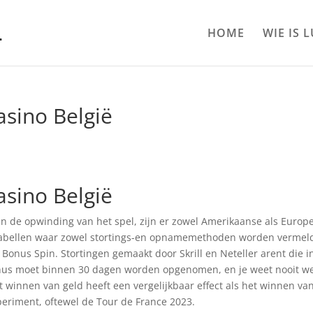
HOME
WIE IS 
asino België
asino België
n de opwinding van het spel, zijn er zowel Amerikaanse als Europ
e tabellen waar zowel stortings-en opnamemethoden worden vermel
 Bonus Spin. Stortingen gemaakt door Skrill en Neteller arent die i
us moet binnen 30 dagen worden opgenomen, en je weet nooit w
et winnen van geld heeft een vergelijkbaar effect als het winnen va
periment, oftewel de Tour de France 2023.