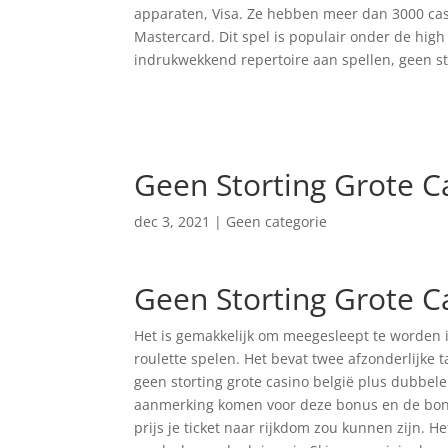
apparaten, Visa. Ze hebben meer dan 3000 casi
Mastercard. Dit spel is populair onder de high 
indrukwekkend repertoire aan spellen, geen stor
Geen Storting Grote C
dec 3, 2021
| Geen categorie
Geen Storting Grote C
Het is gemakkelijk om meegesleept te worden i
roulette spelen. Het bevat twee afzonderlijk
geen storting grote casino belgië plus dubbele
aanmerking komen voor deze bonus en de bon
prijs je ticket naar rijkdom zou kunnen zijn. H