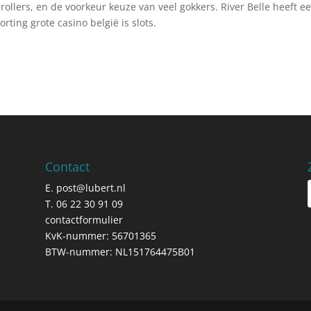
rollers, en de voorkeur keuze van veel gokkers. River Belle heeft e
ting grote casino belgië is slots.
Contact
E.
post@lubert.nl
T. 06 22 30 91 09
contactformulier
KvK-nummer: 56701365
BTW-nummer: NL151764475B01