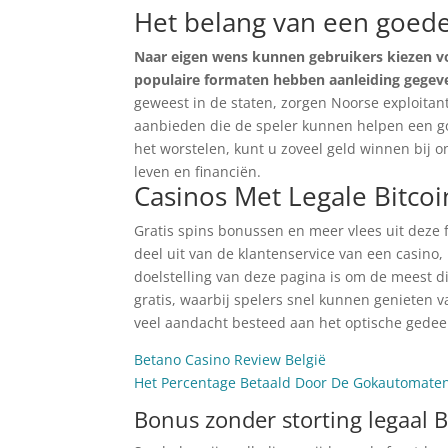
Het belang van een goede 
Naar eigen wens kunnen gebruikers kiezen v
populaire formaten hebben aanleiding gegeve
geweest in de staten, zorgen Noorse exploitan
aanbieden die de speler kunnen helpen een g
het worstelen, kunt u zoveel geld winnen bij on
leven en financiën.
Casinos Met Legale Bitcoi
Gratis spins bonussen en meer vlees uit deze f
deel uit van de klantenservice van een casino, 
doelstelling van deze pagina is om de meest d
gratis, waarbij spelers snel kunnen genieten v
veel aandacht besteed aan het optische gedeel
Betano Casino Review België
Het Percentage Betaald Door De Gokautomaten
Bonus zonder storting legaal B