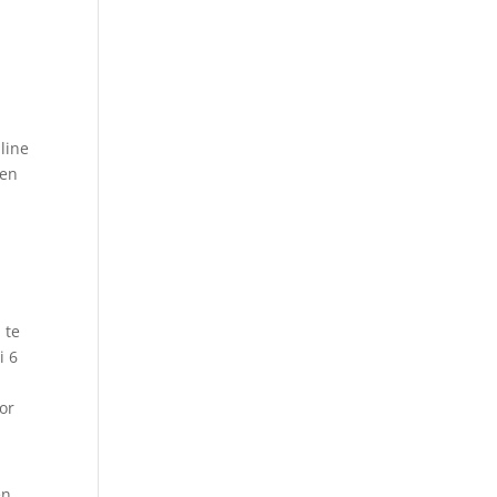
line
den
 te
i 6
oor
en