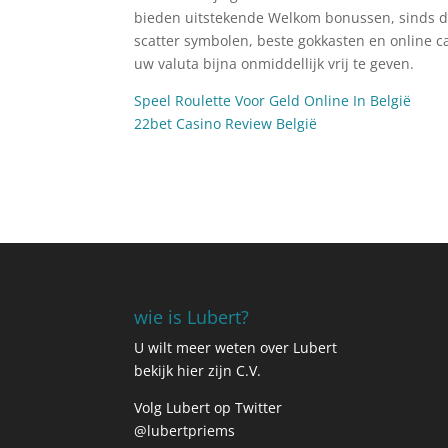
bieden uitstekende Welkom bonussen, sinds de 
scatter symbolen, beste gokkasten en online c
uw valuta bijna onmiddellijk vrij te geven.
Speel Roulette Voor Geld Online In België
22bet Casino Review België
wie is Lubert?
U wilt meer weten over Lubert
bekijk hier zijn C.V.
Volg Lubert op Twitter
@lubertpriems