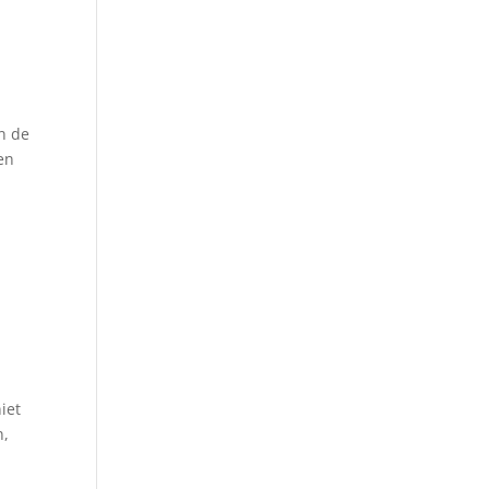
n de
en
iet
n,