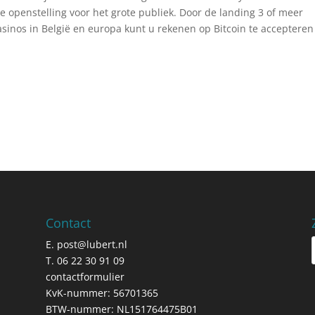
openstelling voor het grote publiek. Door de landing 3 of meer
asinos in België en europa kunt u rekenen op Bitcoin te accepteren
Contact
E.
post@lubert.nl
T. 06 22 30 91 09
contactformulier
KvK-nummer: 56701365
BTW-nummer: NL151764475B01