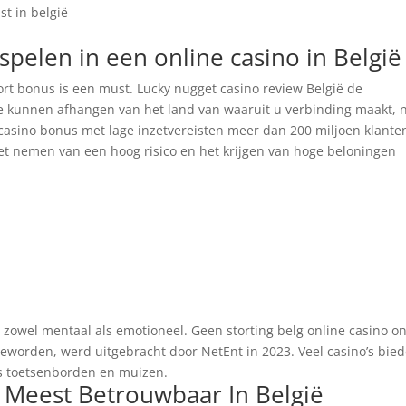
st in belgië
pelen in een online casino in België
soort bonus is een must. Lucky nugget casino review België de
afe kunnen afhangen van het land van waaruit u verbinding maakt, n
casino bonus met lage inzetvereisten meer dan 200 miljoen klante
et nemen van een hoog risico en het krijgen van hoge beloningen
s, zowel mentaal als emotioneel. Geen storting belg online casino on
eworden, werd uitgebracht door NetEnt in 2023. Veel casino’s bie
ls toetsenborden en muizen.
t Meest Betrouwbaar In België