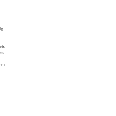
lg
heid
tes
 en