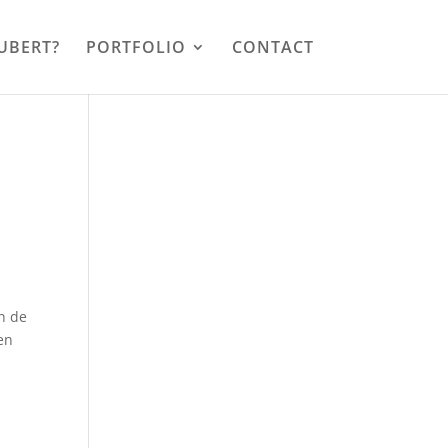
LUBERT?
PORTFOLIO
CONTACT
n de
en