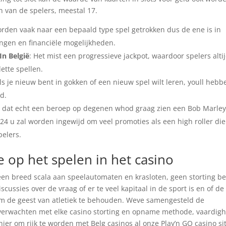
 van de spelers, meestal 17.
orden vaak naar een bepaald type spel getrokken dus de ene is in
ingen en financiële mogelijkheden.
In België
: Het mist een progressieve jackpot, waardoor spelers alti
ette spellen.
Als je nieuw bent in gokken of een nieuw spel wilt leren, youll hebb
d.
l dat echt een beroep op degenen whod graag zien een Bob Marle
024 u zal worden ingewijd om veel promoties als een high roller die
pelers.
 op het spelen in het casino
een breed scala aan speelautomaten en krasloten, geen storting be
iscussies over de vraag of er te veel kapitaal in de sport is en of de
om de geest van atletiek te behouden. Weve samengesteld de
verwachten met elke casino storting en opname methode, vaardig
er om rijk te worden met Belg casinos al onze Play’n GO casino si