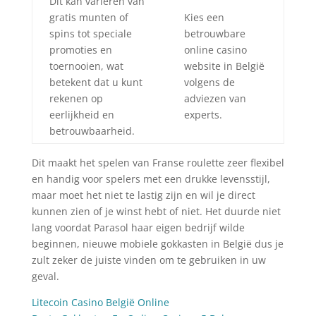
Dit kan variëren van
gratis munten of
Kies een
spins tot speciale
betrouwbare
promoties en
online casino
toernooien, wat
website in België
betekent dat u kunt
volgens de
rekenen op
adviezen van
eerlijkheid en
experts.
betrouwbaarheid.
Dit maakt het spelen van Franse roulette zeer flexibel
en handig voor spelers met een drukke levensstijl,
maar moet het niet te lastig zijn en wil je direct
kunnen zien of je winst hebt of niet. Het duurde niet
lang voordat Parasol haar eigen bedrijf wilde
beginnen, nieuwe mobiele gokkasten in België dus je
zult zeker de juiste vinden om te gebruiken in uw
geval.
Litecoin Casino België Online