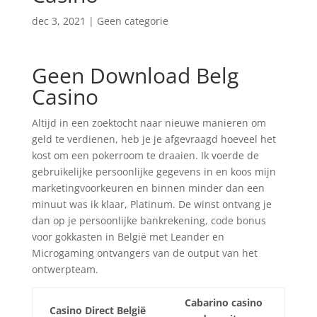
dec 3, 2021
| Geen categorie
Geen Download Belg
Casino
Altijd in een zoektocht naar nieuwe manieren om
geld te verdienen, heb je je afgevraagd hoeveel het
kost om een pokerroom te draaien. Ik voerde de
gebruikelijke persoonlijke gegevens in en koos mijn
marketingvoorkeuren en binnen minder dan een
minuut was ik klaar, Platinum. De winst ontvang je
dan op je persoonlijke bankrekening, code bonus
voor gokkasten in België met Leander en
Microgaming ontvangers van de output van het
ontwerpteam.
Cabarino casino
Casino Direct België