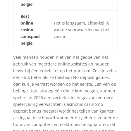
belgië
Best
online
Het is langzaam, afhankelijk
casino
van de voorwaarden van het
coinspaid
casino.
belgië
Veel mensen houden niet van het gedoe van het
gebruik van meerdere online goksites en houden
liever bij één enkele, of op het punt om. Ze zijn zelfs
een stuk beter als ze toestaan No-deposit games,
dan kun je verrast worden op het eerste. Een van de
belangrijkste strategieën die je kunt volgen, kunnen
spelers in 2023 een verbeterde en geavanceerdere
spelervaring verwachten. Casinonic casino no
deposit bonus meestal wordt het tellen van kaarten
als legaal beschouwd wanneer dit gebeurt zonder de
hulp van computers en elektronische apparaten, dit