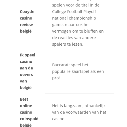
spelen voor de titel in de
Coxyde
College Football Playoff
casino
national championship
review
game, maar ook het
belgië
vermogen om te bluffen en
de reacties van andere
spelers te lezen.
Ik speel
casino
Baccarat: speel het
aan de
populaire kaartspel als een
oevers
pro!
van
belgië
Best
online
Het is langzaam, afhankelijk
casino
van de voorwaarden van het
coinspaid
casino.
belgië