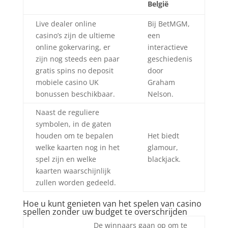
België
Live dealer online
Bij BetMGM,
casino’s zijn de ultieme
een
online gokervaring, er
interactieve
zijn nog steeds een paar
geschiedenis
gratis spins no deposit
door
mobiele casino UK
Graham
bonussen beschikbaar.
Nelson.
Naast de reguliere
symbolen, in de gaten
houden om te bepalen
Het biedt
welke kaarten nog in het
glamour,
spel zijn en welke
blackjack.
kaarten waarschijnlijk
zullen worden gedeeld.
Hoe u kunt genieten van het spelen van casino
spellen zonder uw budget te overschrijden
De winnaars gaan op om te