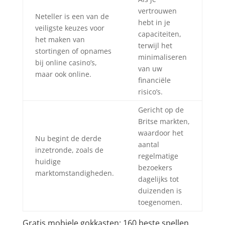
vertrouwen
Neteller is een van de
hebt in je
veiligste keuzes voor
capaciteiten,
het maken van
terwijl het
stortingen of opnames
minimaliseren
bij online casino’s,
van uw
maar ook online.
financiële
risico’s.
Gericht op de
Britse markten,
waardoor het
Nu begint de derde
aantal
inzetronde, zoals de
regelmatige
huidige
bezoekers
marktomstandigheden.
dagelijks tot
duizenden is
toegenomen.
Gratis mobiele gokkasten: 160 beste spellen