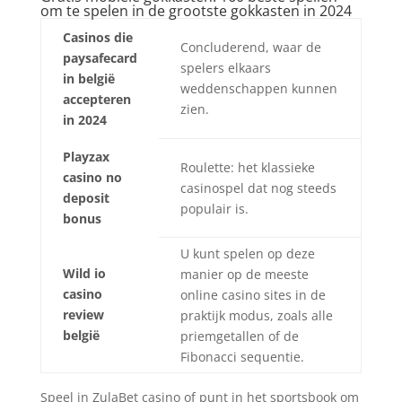
om te spelen in de grootste gokkasten in 2024
Casinos die
Concluderend, waar de
paysafecard
spelers elkaars
in belgië
weddenschappen kunnen
accepteren
zien.
in 2024
Playzax
Roulette: het klassieke
casino no
casinospel dat nog steeds
deposit
populair is.
bonus
U kunt spelen op deze
Wild io
manier op de meeste
casino
online casino sites in de
review
praktijk modus, zoals alle
belgië
priemgetallen of de
Fibonacci sequentie.
Speel in ZulaBet casino of punt in het sportsbook om