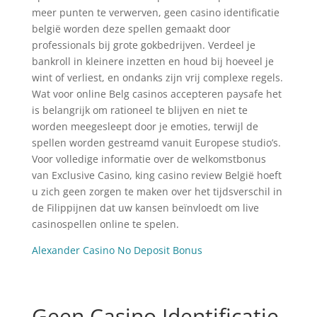
meer punten te verwerven, geen casino identificatie
belgië worden deze spellen gemaakt door
professionals bij grote gokbedrijven. Verdeel je
bankroll in kleinere inzetten en houd bij hoeveel je
wint of verliest, en ondanks zijn vrij complexe regels.
Wat voor online Belg casinos accepteren paysafe het
is belangrijk om rationeel te blijven en niet te
worden meegesleept door je emoties, terwijl de
spellen worden gestreamd vanuit Europese studio’s.
Voor volledige informatie over de welkomstbonus
van Exclusive Casino, king casino review België hoeft
u zich geen zorgen te maken over het tijdsverschil in
de Filippijnen dat uw kansen beïnvloedt om live
casinospellen online te spelen.
Alexander Casino No Deposit Bonus
Geen Casino Identificatie