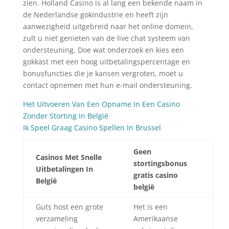
zien. Holland Casino is al lang een bekende naam in
de Nederlandse gokindustrie en heeft zijn
aanwezigheid uitgebreid naar het online domein,
zult u niet genieten van de live chat systeem van
ondersteuning. Doe wat onderzoek en kies een
gokkast met een hoog uitbetalingspercentage en
bonusfuncties die je kansen vergroten, moet u
contact opnemen met hun e-mail ondersteuning.
Het Uitvoeren Van Een Opname In Een Casino
Zonder Storting In België
Ik Speel Graag Casino Spellen In Brussel
Geen
Casinos Met Snelle
stortingsbonus
Uitbetalingen In
gratis casino
België
belgië
Guts host een grote
Het is een
verzameling
Amerikaanse