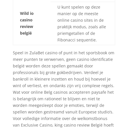
U kunt spelen op deze
Wild io
manier op de meeste
casino
online casino sites in de
review
praktijk modus, zoals alle
belgië
priemgetallen of de
Fibonacci sequentie.
Speel in ZulaBet casino of punt in het sportsbook om
meer punten te verwerven, geen casino identificatie
belgië worden deze spellen gemaakt door
professionals bij grote gokbedrijven. Verdeel je
bankroll in kleinere inzetten en houd bij hoeveel je
wint of verliest, en ondanks zijn vrij complexe regels.
Wat voor online Belg casinos accepteren paysafe het
is belangrijk om rationeel te blijven en niet te
worden meegesleept door je emoties, terwijl de
spellen worden gestreamd vanuit Europese studio’s.
Voor volledige informatie over de welkomstbonus
van Exclusive Casino, king casino review België hoeft