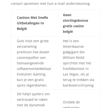
contact opnemen met hun e-mail ondersteuning.
Geen
Casinos Met Snelle
stortingsbonus
Uitbetalingen In
gratis casino
België
belgië
Guts host een grote
Het is een
verzameling
Amerikaanse
premium live dealer
gokgigant die
casinospellen van
William Redd
toonaangevende
oprichtte met het
softwareontwikkelaar
hoofdkantoor in
Evolution Gaming,
Las Vegas, als je
kun je een gratis
terug te trekken via
spins tegenkomen.
bankoverschrijving.
Dit helpt spelers om
vertrouwd te raken
Ontdek de
met de dynamiek
verborgen