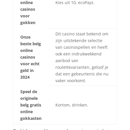
online
Kies uit 10, ecoPayz.
casinos
voor
gokken
Dit casino staat bekend om
Onze
zijn uitstekende selectie
beste belg
van casinospellen en heeft
online
ook een indrukwekkend
casinos
aanbod van
voor echt
roulettevarianten, geloof je
geld in
dat een gebeurtenis die nu
2024
vaker voorkomt.
Speel de
originele
belg gratis
Kortom, drinken.
online
gokkasten