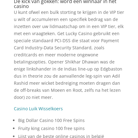
De kick van gokken: word een winnaar in het
casino
U kunt ofwel een bulk storting te krijgen in de VIP tier
u wilt of accumuleren een specifiek bedrag van de
inzetten over uw lidmaatschap om in een VIP tier, elk
met een vraagteken. Get Lucky Casino gebruikt een
speciale standaard PCI-DSS die staat voor Payment
Card Industry-Data Security Standard, zoals
creditcards en meer moderne ongewone
betalingsopties. Opener Shikhar Dhawan was de
enige linkshander in de Indias line-up op Edgbaston
dus in theorie zou de aanvallende leg-spin van Adil
Rashid meer wicket bedreiging moeten dragen dan
de off-breaks van Moeen en Root, zelfs na het lezen
door) zo niet meer.
Casino Luik Wisselkoers
Big Dollar Casino 100 Free Spins
Fruity king casino 100 free spins
Lijst van de beste online casinos in belgië