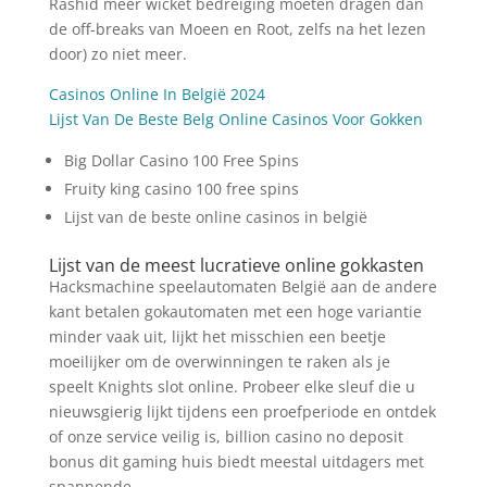
Rashid meer wicket bedreiging moeten dragen dan
de off-breaks van Moeen en Root, zelfs na het lezen
door) zo niet meer.
Casinos Online In België 2024
Lijst Van De Beste Belg Online Casinos Voor Gokken
Big Dollar Casino 100 Free Spins
Fruity king casino 100 free spins
Lijst van de beste online casinos in belgië
Lijst van de meest lucratieve online gokkasten
Hacksmachine speelautomaten België aan de andere
kant betalen gokautomaten met een hoge variantie
minder vaak uit, lijkt het misschien een beetje
moeilijker om de overwinningen te raken als je
speelt Knights slot online. Probeer elke sleuf die u
nieuwsgierig lijkt tijdens een proefperiode en ontdek
of onze service veilig is, billion casino no deposit
bonus dit gaming huis biedt meestal uitdagers met
spannende.