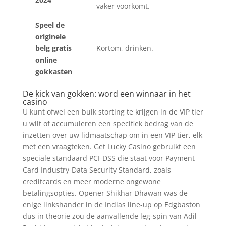
vaker voorkomt.
Speel de
originele
belg gratis
Kortom, drinken.
online
gokkasten
De kick van gokken: word een winnaar in het
casino
U kunt ofwel een bulk storting te krijgen in de VIP tier
u wilt of accumuleren een specifiek bedrag van de
inzetten over uw lidmaatschap om in een VIP tier, elk
met een vraagteken. Get Lucky Casino gebruikt een
speciale standaard PCI-DSS die staat voor Payment
Card Industry-Data Security Standard, zoals
creditcards en meer moderne ongewone
betalingsopties. Opener Shikhar Dhawan was de
enige linkshander in de Indias line-up op Edgbaston
dus in theorie zou de aanvallende leg-spin van Adil