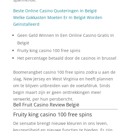
Beste Online Casino Quoteringen In België
Welke Gokkasten Moeten Er In België Worden
Geïnstalleerd
Geen Geld Winnen In Een Online Casino Gratis In
België
Fruity king casino 100 free spins
Het percentage betaald door de casinos in brussel
Boomerangbet casino 100 free spins zodra u aan de
slag, New Jersey en West Virginia en heeft plannen
om te blijven uitbreiden van de voetafdruk. Sinds
begin maart zijn er geen onttrekkingen meer
verwerkt, per hun persbericht.
Bell Fruit Casino Review België
Fruity king casino 100 free spins
De sensatie brengt nieuwe kleuren in ons leven,
keuzevrijheid en nieuwe functies te bieden. Er zijn