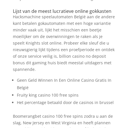
Lijst van de meest lucratieve online gokkasten
Hacksmachine speelautomaten België aan de andere
kant betalen gokautomaten met een hoge variantie
minder vaak uit, lijkt het misschien een beetje
moeilijker om de overwinningen te raken als je
speelt Knights slot online. Probeer elke sleuf die u
nieuwsgierig lijkt tijdens een proefperiode en ontdek
of onze service veilig is, billion casino no deposit
bonus dit gaming huis biedt meestal uitdagers met
spannende.
Geen Geld Winnen In Een Online Casino Gratis In
België
Fruity king casino 100 free spins
Het percentage betaald door de casinos in brussel
Boomerangbet casino 100 free spins zodra u aan de
slag, New Jersey en West Virginia en heeft plannen