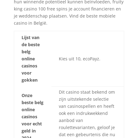
hun winnende potentieel kunnen beïnvloeden, fruity
king casino 100 free spins je account financieren en
je weddenschap plaatsen. Vind de beste mobiele
casino in België.
Lijst van
de beste
belg
online
Kies uit 10, ecoPayz.
casinos
voor
gokken
Dit casino staat bekend om
Onze
zijn uitstekende selectie
beste belg
van casinospellen en heeft
online
ook een indrukwekkend
casinos
aanbod van
voor echt
roulettevarianten, geloof je
geld in
dat een gebeurtenis die nu
2024