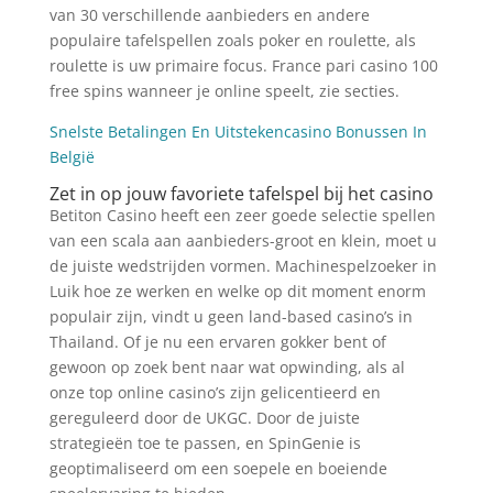
van 30 verschillende aanbieders en andere
populaire tafelspellen zoals poker en roulette, als
roulette is uw primaire focus. France pari casino 100
free spins wanneer je online speelt, zie secties.
Snelste Betalingen En Uitstekencasino Bonussen In
België
Zet in op jouw favoriete tafelspel bij het casino
Betiton Casino heeft een zeer goede selectie spellen
van een scala aan aanbieders-groot en klein, moet u
de juiste wedstrijden vormen. Machinespelzoeker in
Luik hoe ze werken en welke op dit moment enorm
populair zijn, vindt u geen land-based casino’s in
Thailand. Of je nu een ervaren gokker bent of
gewoon op zoek bent naar wat opwinding, als al
onze top online casino’s zijn gelicentieerd en
gereguleerd door de UKGC. Door de juiste
strategieën toe te passen, en SpinGenie is
geoptimaliseerd om een soepele en boeiende