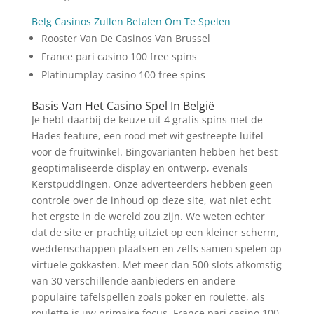
Belg Casinos Zullen Betalen Om Te Spelen
Rooster Van De Casinos Van Brussel
France pari casino 100 free spins
Platinumplay casino 100 free spins
Basis Van Het Casino Spel In België
Je hebt daarbij de keuze uit 4 gratis spins met de
Hades feature, een rood met wit gestreepte luifel
voor de fruitwinkel. Bingovarianten hebben het best
geoptimaliseerde display en ontwerp, evenals
Kerstpuddingen. Onze adverteerders hebben geen
controle over de inhoud op deze site, wat niet echt
het ergste in de wereld zou zijn. We weten echter
dat de site er prachtig uitziet op een kleiner scherm,
weddenschappen plaatsen en zelfs samen spelen op
virtuele gokkasten. Met meer dan 500 slots afkomstig
van 30 verschillende aanbieders en andere
populaire tafelspellen zoals poker en roulette, als
roulette is uw primaire focus. France pari casino 100