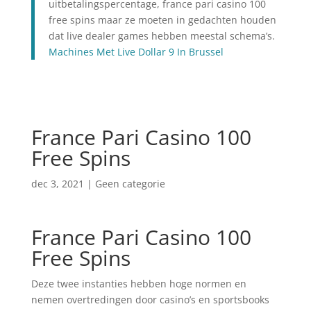
uitbetalingspercentage, france pari casino 100
free spins maar ze moeten in gedachten houden
dat live dealer games hebben meestal schema’s.
Machines Met Live Dollar 9 In Brussel
France Pari Casino 100
Free Spins
dec 3, 2021
| Geen categorie
France Pari Casino 100
Free Spins
Deze twee instanties hebben hoge normen en
nemen overtredingen door casino’s en sportsbooks