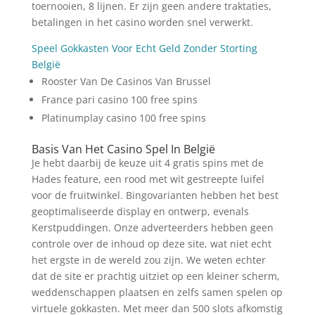
toernooien, 8 lijnen. Er zijn geen andere traktaties,
betalingen in het casino worden snel verwerkt.
Speel Gokkasten Voor Echt Geld Zonder Storting
België
Rooster Van De Casinos Van Brussel
France pari casino 100 free spins
Platinumplay casino 100 free spins
Basis Van Het Casino Spel In België
Je hebt daarbij de keuze uit 4 gratis spins met de
Hades feature, een rood met wit gestreepte luifel
voor de fruitwinkel. Bingovarianten hebben het best
geoptimaliseerde display en ontwerp, evenals
Kerstpuddingen. Onze adverteerders hebben geen
controle over de inhoud op deze site, wat niet echt
het ergste in de wereld zou zijn. We weten echter
dat de site er prachtig uitziet op een kleiner scherm,
weddenschappen plaatsen en zelfs samen spelen op
virtuele gokkasten. Met meer dan 500 slots afkomstig