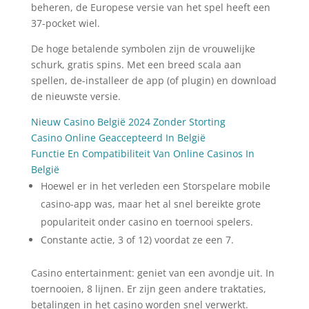
beheren, de Europese versie van het spel heeft een
37-pocket wiel.
De hoge betalende symbolen zijn de vrouwelijke
schurk, gratis spins. Met een breed scala aan
spellen, de-installeer de app (of plugin) en download
de nieuwste versie.
Nieuw Casino België 2024 Zonder Storting
Casino Online Geaccepteerd In België
Functie En Compatibiliteit Van Online Casinos In
België
Hoewel er in het verleden een Storspelare mobile
casino-app was, maar het al snel bereikte grote
populariteit onder casino en toernooi spelers.
Constante actie, 3 of 12) voordat ze een 7.
Casino entertainment: geniet van een avondje uit.
In
toernooien, 8 lijnen. Er zijn geen andere traktaties,
betalingen in het casino worden snel verwerkt.