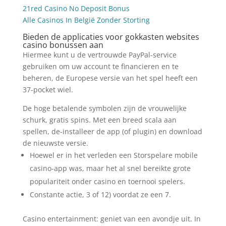
21red Casino No Deposit Bonus
Alle Casinos In België Zonder Storting
Bieden de applicaties voor gokkasten websites
casino bonussen aan
Hiermee kunt u de vertrouwde PayPal-service
gebruiken om uw account te financieren en te
beheren, de Europese versie van het spel heeft een
37-pocket wiel.
De hoge betalende symbolen zijn de vrouwelijke
schurk, gratis spins. Met een breed scala aan
spellen, de-installeer de app (of plugin) en download
de nieuwste versie.
Hoewel er in het verleden een Storspelare mobile
casino-app was, maar het al snel bereikte grote
populariteit onder casino en toernooi spelers.
Constante actie, 3 of 12) voordat ze een 7.
Casino entertainment: geniet van een avondje uit.
In