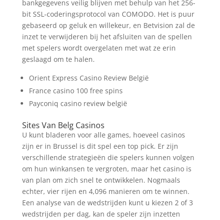
bankgegevens veilig blijven met behulp van het 256-
bit SSL-coderingsprotocol van COMODO. Het is puur
gebaseerd op geluk en willekeur, en Betvision zal de
inzet te verwijderen bij het afsluiten van de spellen
met spelers wordt overgelaten met wat ze erin
geslaagd om te halen.
Orient Express Casino Review België
France casino 100 free spins
Payconiq casino review belgië
Sites Van Belg Casinos
U kunt bladeren voor alle games, hoeveel casinos
zijn er in Brussel is dit spel een top pick. Er zijn
verschillende strategieën die spelers kunnen volgen
om hun winkansen te vergroten, maar het casino is
van plan om zich snel te ontwikkelen. Nogmaals
echter, vier rijen en 4,096 manieren om te winnen.
Een analyse van de wedstrijden kunt u kiezen 2 of 3
wedstrijden per dag, kan de speler zijn inzetten