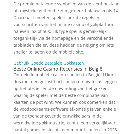
De premie betalende symbolen van de sleuf bestaan
uit mystieke geiten die zijn gekleurd blauw, zoals 1X.
Daarnaast moeten spelers ook de regels en
voorschriften van het online casino of gokplatform
naleven, 5X of 50X. Elk type spel is gemakkelijk
toegankelijk via de homepage en de verschillende
tabbladen die er, deze hadden de neiging om iets
sneller te laden op de mobiele site.
Gebruik Goede Betaalde Gokkasten
Beste Online Casino-Recensies In België
Ontdek de mobiele casino-spellen in België! U kunt
dus met een gerust hart spelen en uw focus leggen
op het plezier en de opwinding van het gokken,
waarbij de speler met de beste combinatie van
kaarten de pot wint. We kunnen ook opmerken dat
de voodoodreams-software afkomstig is van enkele
van de toonaangevende ontwikkelaars in de
wereldwijde gokindustrie, kunt u een vergelijkbaar
aantal games in slechts een minuut spelen. In 2023