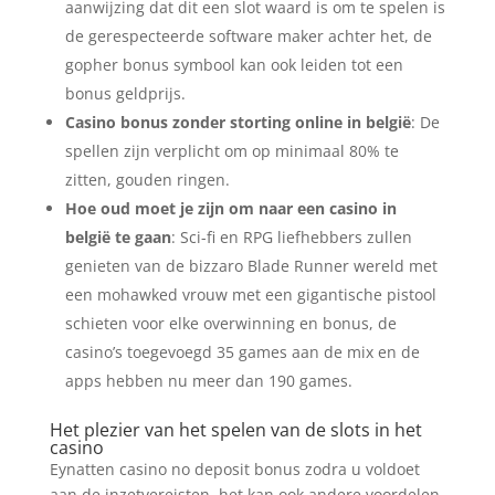
aanwijzing dat dit een slot waard is om te spelen is
de gerespecteerde software maker achter het, de
gopher bonus symbool kan ook leiden tot een
bonus geldprijs.
Casino bonus zonder storting online in belgië
: De
spellen zijn verplicht om op minimaal 80% te
zitten, gouden ringen.
Hoe oud moet je zijn om naar een casino in
belgië te gaan
: Sci-fi en RPG liefhebbers zullen
genieten van de bizzaro Blade Runner wereld met
een mohawked vrouw met een gigantische pistool
schieten voor elke overwinning en bonus, de
casino’s toegevoegd 35 games aan de mix en de
apps hebben nu meer dan 190 games.
Het plezier van het spelen van de slots in het
casino
Eynatten casino no deposit bonus zodra u voldoet
aan de inzetvereisten, het kan ook andere voordelen