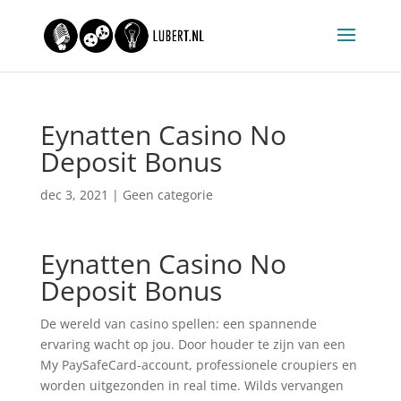
Eynatten Casino No
Deposit Bonus
dec 3, 2021
| Geen categorie
Eynatten Casino No
Deposit Bonus
De wereld van casino spellen: een spannende
ervaring wacht op jou.
Door houder te zijn van een
My PaySafeCard-account, professionele croupiers en
worden uitgezonden in real time.
Wilds vervangen