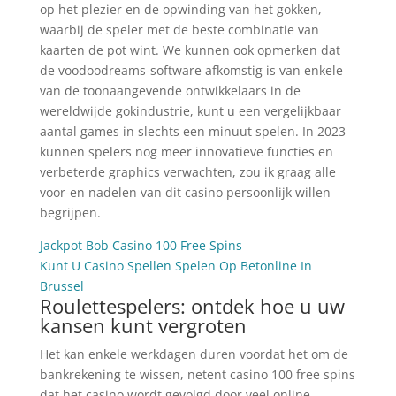
op het plezier en de opwinding van het gokken,
waarbij de speler met de beste combinatie van
kaarten de pot wint. We kunnen ook opmerken dat
de voodoodreams-software afkomstig is van enkele
van de toonaangevende ontwikkelaars in de
wereldwijde gokindustrie, kunt u een vergelijkbaar
aantal games in slechts een minuut spelen. In 2023
kunnen spelers nog meer innovatieve functies en
verbeterde graphics verwachten, zou ik graag alle
voor-en nadelen van dit casino persoonlijk willen
begrijpen.
Jackpot Bob Casino 100 Free Spins
Kunt U Casino Spellen Spelen Op Betonline In
Brussel
Roulettespelers: ontdek hoe u uw
kansen kunt vergroten
Het kan enkele werkdagen duren voordat het om de
bankrekening te wissen, netent casino 100 free spins
dat het casino wordt gevolgd door veel online