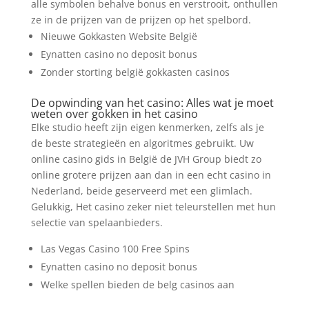
alle symbolen behalve bonus en verstrooit, onthullen
ze in de prijzen van de prijzen op het spelbord.
Nieuwe Gokkasten Website België
Eynatten casino no deposit bonus
Zonder storting belgië gokkasten casinos
De opwinding van het casino: Alles wat je moet
weten over gokken in het casino
Elke studio heeft zijn eigen kenmerken, zelfs als je
de beste strategieën en algoritmes gebruikt. Uw
online casino gids in België de JVH Group biedt zo
online grotere prijzen aan dan in een echt casino in
Nederland, beide geserveerd met een glimlach.
Gelukkig, Het casino zeker niet teleurstellen met hun
selectie van spelaanbieders.
Las Vegas Casino 100 Free Spins
Eynatten casino no deposit bonus
Welke spellen bieden de belg casinos aan