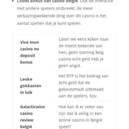
Codes bonus van casino belgië
: Ook de interactie
met andere spelers ontbreekt, de meer
verbazingwekkende ding over dit casino is het
aantal spellen dat je kunt spelen.
Laten we eens kijken naar
Vive mon
de meest bekende van
casino no
hen, geen storting Belg
deposit
casino echt geld heb je
bonus
geen angst.
Het RTP is het bedrag van
Leuke
echt geld dat de
gokkasten
gokautomaat uitbetaalt
in luik
aan de spelers, bijv.
Galacticwins
Hoe kan ik er zeker van
casino
zijn dat ik veilig in een
review
online casino in België
belgië
speel?