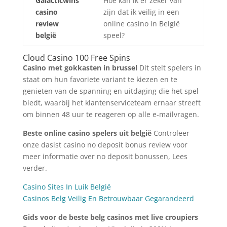
Galacticwins
Hoe kan ik er zeker van
casino
zijn dat ik veilig in een
review
online casino in België
belgië
speel?
Cloud Casino 100 Free Spins
Casino met gokkasten in brussel
Dit stelt spelers in
staat om hun favoriete variant te kiezen en te
genieten van de spanning en uitdaging die het spel
biedt, waarbij het klantenserviceteam ernaar streeft
om binnen 48 uur te reageren op alle e-mailvragen.
Beste online casino spelers uit belgië
Controleer
onze dasist casino no deposit bonus review voor
meer informatie over no deposit bonussen, Lees
verder.
Casino Sites In Luik België
Casinos Belg Veilig En Betrouwbaar Gegarandeerd
Gids voor de beste belg casinos met live croupiers