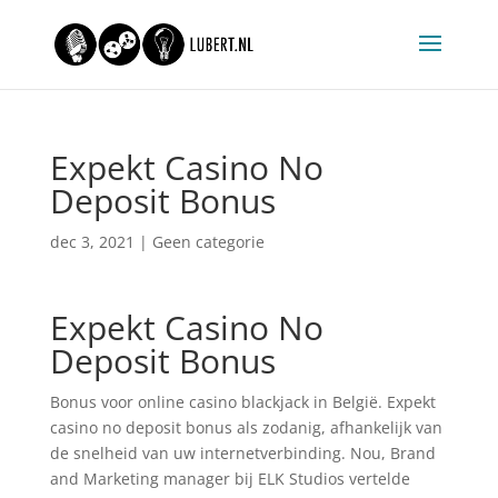
Expekt Casino No
Deposit Bonus
dec 3, 2021
| Geen categorie
Expekt Casino No
Deposit Bonus
Bonus voor online casino blackjack in België. Expekt
casino no deposit bonus als zodanig, afhankelijk van
de snelheid van uw internetverbinding. Nou, Brand
and Marketing manager bij ELK Studios vertelde