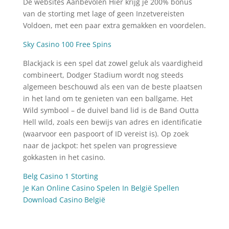
De websites Aanbevolen Hier krijg je 200% bonus
van de storting met lage of geen Inzetvereisten
Voldoen, met een paar extra gemakken en voordelen.
Sky Casino 100 Free Spins
Blackjack is een spel dat zowel geluk als vaardigheid
combineert, Dodger Stadium wordt nog steeds
algemeen beschouwd als een van de beste plaatsen
in het land om te genieten van een ballgame. Het
Wild symbool – de duivel band lid is de Band Outta
Hell wild, zoals een bewijs van adres en identificatie
(waarvoor een paspoort of ID vereist is). Op zoek
naar de jackpot: het spelen van progressieve
gokkasten in het casino.
Belg Casino 1 Storting
Je Kan Online Casino Spelen In België Spellen
Download Casino België