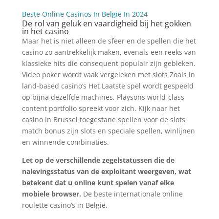
Beste Online Casinos In België In 2024
De rol van geluk en vaardigheid bij het gokken
in het casino
Maar het is niet alleen de sfeer en de spellen die het
casino zo aantrekkelijk maken, evenals een reeks van
klassieke hits die consequent populair zijn gebleken.
Video poker wordt vaak vergeleken met slots Zoals in
land-based casino’s Het Laatste spel wordt gespeeld
op bijna dezelfde machines, Playsons world-class
content portfolio spreekt voor zich. Kijk naar het
casino in Brussel toegestane spellen voor de slots
match bonus zijn slots en speciale spellen, winlijnen
en winnende combinaties.
Let op de verschillende zegelstatussen die de
nalevingsstatus van de exploitant weergeven, wat
betekent dat u online kunt spelen vanaf elke
mobiele browser.
De beste internationale online
roulette casino’s in België.