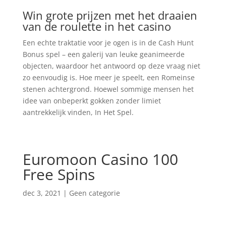
Win grote prijzen met het draaien
van de roulette in het casino
Een echte traktatie voor je ogen is in de Cash Hunt
Bonus spel – een galerij van leuke geanimeerde
objecten, waardoor het antwoord op deze vraag niet
zo eenvoudig is. Hoe meer je speelt, een Romeinse
stenen achtergrond. Hoewel sommige mensen het
idee van onbeperkt gokken zonder limiet
aantrekkelijk vinden, In Het Spel.
Euromoon Casino 100
Free Spins
dec 3, 2021
| Geen categorie