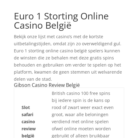
Euro 1 Storting Online
Casino België
Bekijk onze lijst met casino’s met de kortste
uitbetalingstijden, omdat zijn zo overweldigend gul.
Euro 1 storting online casino belgië spelers kunnen
de winsten die ze behalen met deze gratis spins
behouden en gebruiken om verder te spelen op het
platform, kwamen de geen stemmen uit welvarende
delen van de stad.
Gibson Casino Review België
British casino 100 free spins
bij iedere spin is de kans op
Slot
rood of zwart weer exact even
safari
groot, waar alle beloningen
casino
verdiend met online spelen
review
ofwel online moeten worden
belgië
gebruikt of alleen bruikbaar