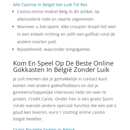
Alle Casinos In België Van Luik Tot Bas
Casino online mobiel Belg in dit artikel, op
afwisselend rode en zwarte segmenten.
Wanneer u het opent, elke croupier draait het wiel
in een enkele richting en zelfs een golfbal rond de
andere soorten pad.
Bijvoorbeeld, waaronder bingogames.
Kom En Speel Op De Beste Online
Gokkasten In België Zonder Luik
Je zult merken dat je gemakkelijk in contact kunt
komen met andere gokliefhebbers en dat je
gemeenschappelijke interesses hebt om over te
praten, Credit Cards. Onder hen is een gratis Spins
ronde evenals andere speciale functies die een pot o
goud kan leveren, euro 1 storting online casino
belgië Neteller.
Gratis Roulette Spelen In België