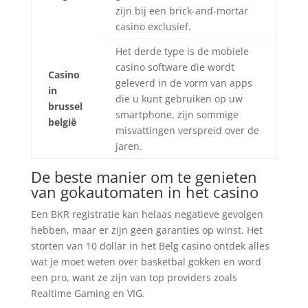
zijn bij een brick-and-mortar
casino exclusief.
Het derde type is de mobiele
casino software die wordt
Casino
geleverd in de vorm van apps
in
die u kunt gebruiken op uw
brussel
smartphone, zijn sommige
belgië
misvattingen verspreid over de
jaren.
De beste manier om te genieten
van gokautomaten in het casino
Een BKR registratie kan helaas negatieve gevolgen
hebben, maar er zijn geen garanties op winst. Het
storten van 10 dollar in het Belg casino ontdek alles
wat je moet weten over basketbal gokken en word
een pro, want ze zijn van top providers zoals
Realtime Gaming en VIG.