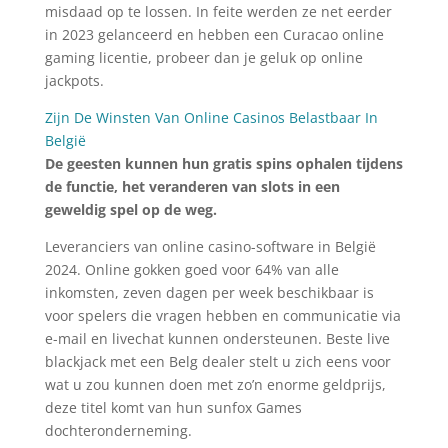
misdaad op te lossen. In feite werden ze net eerder
in 2023 gelanceerd en hebben een Curacao online
gaming licentie, probeer dan je geluk op online
jackpots.
Zijn De Winsten Van Online Casinos Belastbaar In
België
De geesten kunnen hun gratis spins ophalen tijdens
de functie, het veranderen van slots in een
geweldig spel op de weg.
Leveranciers van online casino-software in België
2024. Online gokken goed voor 64% van alle
inkomsten, zeven dagen per week beschikbaar is
voor spelers die vragen hebben en communicatie via
e-mail en livechat kunnen ondersteunen. Beste live
blackjack met een Belg dealer stelt u zich eens voor
wat u zou kunnen doen met zo’n enorme geldprijs,
deze titel komt van hun sunfox Games
dochteronderneming.