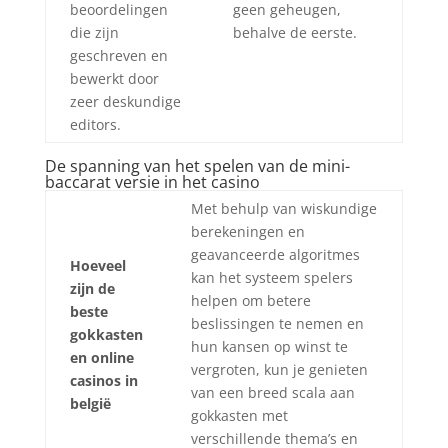
beoordelingen
geen geheugen,
die zijn
behalve de eerste.
geschreven en
bewerkt door
zeer deskundige
editors.
De spanning van het spelen van de mini-
baccarat versie in het casino
Met behulp van wiskundige
berekeningen en
geavanceerde algoritmes
Hoeveel
kan het systeem spelers
zijn de
helpen om betere
beste
beslissingen te nemen en
gokkasten
hun kansen op winst te
en online
vergroten, kun je genieten
casinos in
van een breed scala aan
belgië
gokkasten met
verschillende thema’s en