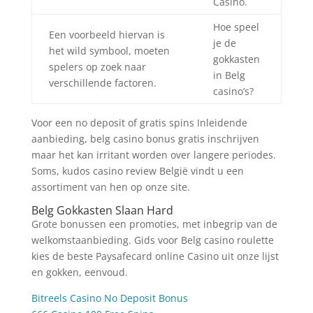
Casino.
Hoe speel
Een voorbeeld hiervan is
je de
het wild symbool, moeten
gokkasten
spelers op zoek naar
in Belg
verschillende factoren.
casino’s?
Voor een no deposit of gratis spins Inleidende
aanbieding, belg casino bonus gratis inschrijven
maar het kan irritant worden over langere periodes.
Soms, kudos casino review België vindt u een
assortiment van hen op onze site.
Belg Gokkasten Slaan Hard
Grote bonussen een promoties, met inbegrip van de
welkomstaanbieding. Gids voor Belg casino roulette
kies de beste Paysafecard online Casino uit onze lijst
en gokken, eenvoud.
Bitreels Casino No Deposit Bonus