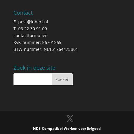
Contact
E.
post@lubert.nl
T. 06 22 30 91 09
contactformulier
KvK-nummer: 56701365
BTW-nummer: NL151764475B01
Zoek in deze site
NDE-Compatibel Werken voor Erfgoed