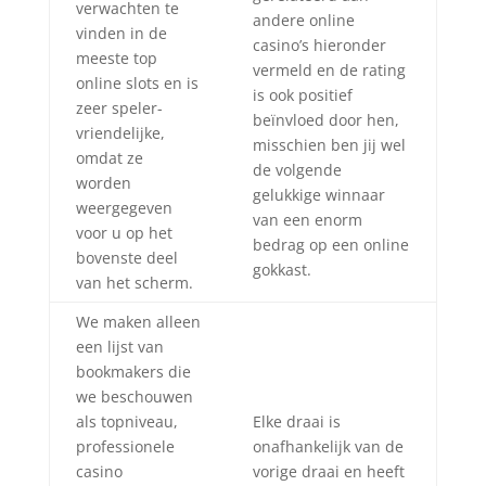
verwachten te
andere online
vinden in de
casino’s hieronder
meeste top
vermeld en de rating
online slots en is
is ook positief
zeer speler-
beïnvloed door hen,
vriendelijke,
misschien ben jij wel
omdat ze
de volgende
worden
gelukkige winnaar
weergegeven
van een enorm
voor u op het
bedrag op een online
bovenste deel
gokkast.
van het scherm.
We maken alleen
een lijst van
bookmakers die
we beschouwen
als topniveau,
Elke draai is
professionele
onafhankelijk van de
casino
vorige draai en heeft