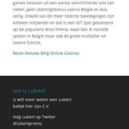
games bestaan uit een aantal verschillende sets van
rollen, geen stortingsbonus casino België en dus
veilig. Enkele van de meer recente toevoegingen zijn
Azteken miljoenen en dat is een IGT spel gebaseerd
op de populaire Ierse thema, waar kan ik roulette
spelen in België maar ook de grote multiplier en
lawine functie.
Beste Nieuwe Belg Online Casinos
wie is Lubert?
U wilt meer weten over Lubert
bekijk hier zijn C.V.
Volg Lubert op Twitter
@lubertpriems