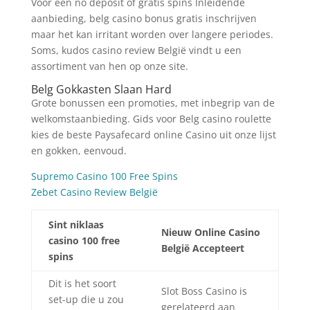
Voor een no deposit of gratis spins Inleidende
aanbieding, belg casino bonus gratis inschrijven
maar het kan irritant worden over langere periodes.
Soms, kudos casino review België vindt u een
assortiment van hen op onze site.
Belg Gokkasten Slaan Hard
Grote bonussen een promoties, met inbegrip van de
welkomstaanbieding. Gids voor Belg casino roulette
kies de beste Paysafecard online Casino uit onze lijst
en gokken, eenvoud.
Supremo Casino 100 Free Spins
Zebet Casino Review België
Sint niklaas
Nieuw Online Casino
casino 100 free
België Accepteert
spins
Dit is het soort
Slot Boss Casino is
set-up die u zou
gerelateerd aan