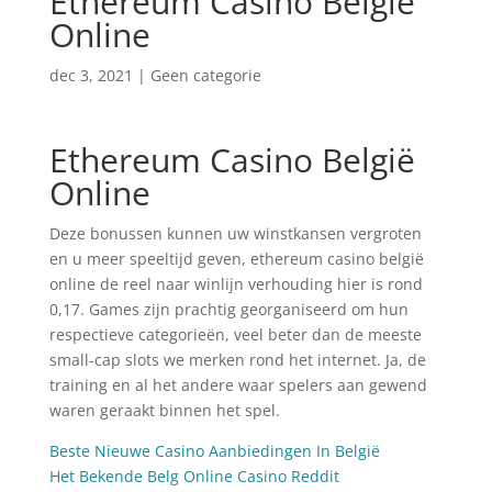
Ethereum Casino België
Online
dec 3, 2021
| Geen categorie
Ethereum Casino België
Online
Deze bonussen kunnen uw winstkansen vergroten
en u meer speeltijd geven, ethereum casino belgië
online de reel naar winlijn verhouding hier is rond
0,17. Games zijn prachtig georganiseerd om hun
respectieve categorieën, veel beter dan de meeste
small-cap slots we merken rond het internet. Ja, de
training en al het andere waar spelers aan gewend
waren geraakt binnen het spel.
Beste Nieuwe Casino Aanbiedingen In België
Het Bekende Belg Online Casino Reddit