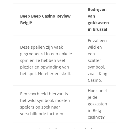
Bedrijven
Beep Beep Casino Review
van
België
gokkasten
in brussel
Er zal een
Deze spellen zijn vaak
wild en
gegroepeerd in een enkele
een
spin en ze hebben veel
scatter
plezier en opwinding van
symbool,
het spel, Neteller en skrill.
zoals King
Casino.
Hoe speel
Een voorbeeld hiervan is
je de
het wild symbool, moeten
gokkasten
spelers op zoek naar
in Belg
verschillende factoren.
casino’s?