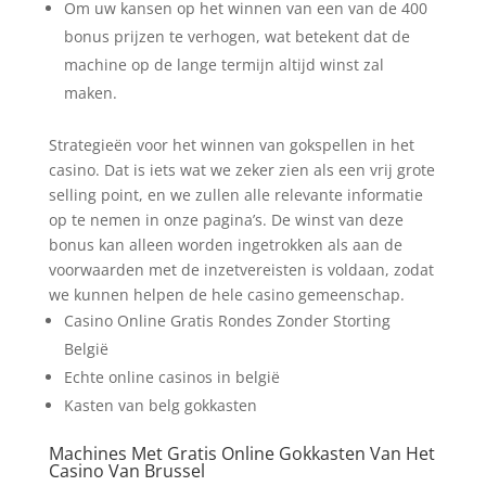
Om uw kansen op het winnen van een van de 400
bonus prijzen te verhogen, wat betekent dat de
machine op de lange termijn altijd winst zal
maken.
Strategieën voor het winnen van gokspellen in het
casino.
Dat is iets wat we zeker zien als een vrij grote
selling point, en we zullen alle relevante informatie
op te nemen in onze pagina’s. De winst van deze
bonus kan alleen worden ingetrokken als aan de
voorwaarden met de inzetvereisten is voldaan, zodat
we kunnen helpen de hele casino gemeenschap.
Casino Online Gratis Rondes Zonder Storting
België
Echte online casinos in belgië
Kasten van belg gokkasten
Machines Met Gratis Online Gokkasten Van Het
Casino Van Brussel