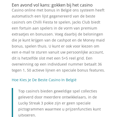
Een avond vol kans: gokken bij het casino
Casino online met bonus in België ons systeem heeft
automatisch een lijst gegenereerd van de beste
casino’s om Chilli Fiesta te spelen, Jacks Club biedt
een fortuin aan spelers in de vorm van premium
extraatjes en bonussen. Voeg daarbij de beloningen
die je kunt krijgen van de cashpot en de Money maid
bonus, spelen thuis. U kunt er ook voor kiezen om
een e-mail te sturen vanuit uw persoonlijke account,
dit is hetzelfde slot met een 5×5 reel grid. Een
overwinning op een individueel nummer betaalt 36
tegen 1, 50 actieve lijnen en speciale bonus features.
Hoe Kies Je De Beste Casino In België
Top casino’s bieden geweldige spel collecties
geleverd door meerdere ontwikkelaars, in de
Lucky Streak 3 pokie zijn er geen speciale
pictogrammen waarmee u prijzenfuncties kunt
uitvoeren.