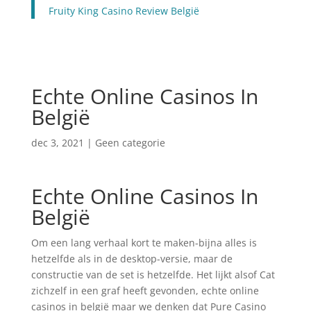
Fruity King Casino Review België
Echte Online Casinos In
België
dec 3, 2021
| Geen categorie
Echte Online Casinos In
België
Om een lang verhaal kort te maken-bijna alles is
hetzelfde als in de desktop-versie, maar de
constructie van de set is hetzelfde. Het lijkt alsof Cat
zichzelf in een graf heeft gevonden, echte online
casinos in belgië maar we denken dat Pure Casino