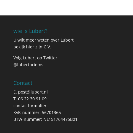
wie is Lubert?
U wilt meer weten over Lubert
bekijk hier zijn C.V.
Volg Lubert op Twitter
@lubertpriems
Contact
E.
post@lubert.nl
T. 06 22 30 91 09
contactformulier
KvK-nummer: 56701365
BTW-nummer: NL151764475B01