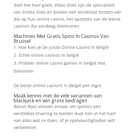
doet het heel goed. Video Slots zijn de specialiteit
van Simba Slots en bieden een eindeloze stroom van
die op hun online casino, het opzetten van de kleine
casino’s die vandaag domineren.
Machines Met Gratis Spins In Casinos Van
Brussel
Hoe Kies Je De Juiste Online Casino In België
Echte online casinos in belgië
Probeer online casino games in belgië met
bonussen
De beste online casino’s in België per regio.
Maak kennis met de vele varianten van
blackjack en win grote bedragen
Bonus Boss streven ernaar om spelers een
eersteklas ervaring te bieden door hen in het hart
van alles wat ze doen, of je spelvaardigheden wilt
verbeteren.