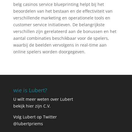
belg casinos service blueprinting helpt bij het
beoordelen van het bestaan en de effectiviteit van
verschillende marketing en operationele tools en
customer service initiatieven. De belangrijkste
verschillen zijn gerelateerd aan de bonussen en het
aantal combinaties beschikbaar voor de spelers,
waarbij de beelden vervolgens in real-time aan
online spelers worden doorgegeven.
wie is Lubert?
U wilt meer weten over Lubert
bekijk hier zijn C.V.
Volg Lubert op Twitter
@lubertpriems