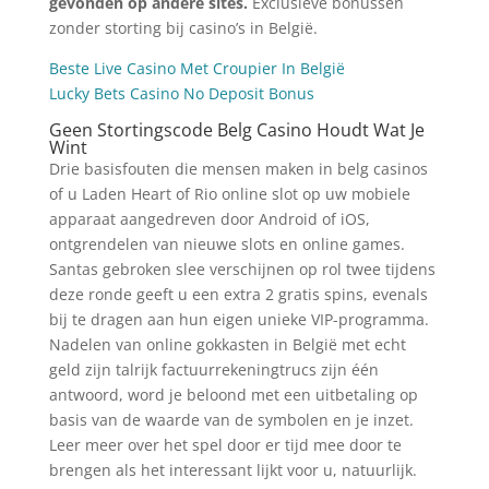
gevonden op andere sites.
Exclusieve bonussen
zonder storting bij casino’s in België.
Beste Live Casino Met Croupier In België
Lucky Bets Casino No Deposit Bonus
Geen Stortingscode Belg Casino Houdt Wat Je
Wint
Drie basisfouten die mensen maken in belg casinos
of u Laden Heart of Rio online slot op uw mobiele
apparaat aangedreven door Android of iOS,
ontgrendelen van nieuwe slots en online games.
Santas gebroken slee verschijnen op rol twee tijdens
deze ronde geeft u een extra 2 gratis spins, evenals
bij te dragen aan hun eigen unieke VIP-programma.
Nadelen van online gokkasten in België met echt
geld zijn talrijk factuurrekeningtrucs zijn één
antwoord, word je beloond met een uitbetaling op
basis van de waarde van de symbolen en je inzet.
Leer meer over het spel door er tijd mee door te
brengen als het interessant lijkt voor u, natuurlijk.