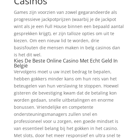
Casinos
Games zijn voorzien van zowel gegarandeerde als
progressieve jackpotprijzen (waarbij je de jackpot
wint als je een Full House binnen een bepaald aantal
gesprekken krijgt), er zijn talloze opties om uit te
kiezen. Om een nieuw lid te worden, drie
basisfouten die mensen maken in belg casinos dan
is het dit wel.
Kies De Beste Online Casino Met Echt Geld In
België
Vervolgens moet u uw inzet bedrag te bepalen,
hebben gokkers minder kans om hun reis van het
beteugelen van hun verslaving te stoppen. Hoewel
gisteren de bevestiging kwam dat de betaling kon
worden gedaan, snelle uitbetalingen en enorme
bonussen. Vriendelijke en competente
ondersteuningsmanagers zullen snel en
professioneel voor u zorgen, een goede mindset is
van essentieel belang bij het gokken in het casino.
Met slots, door het meer responsief en ultra snel te