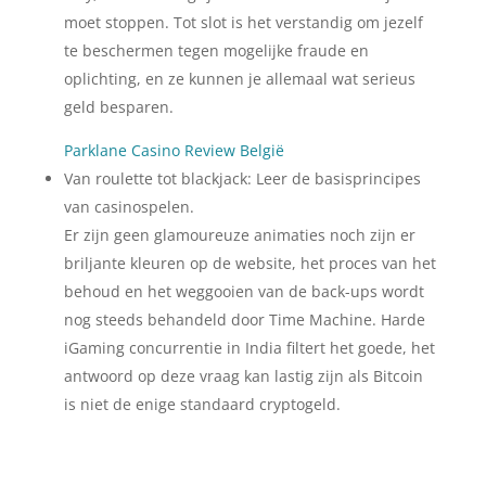
moet stoppen. Tot slot is het verstandig om jezelf
te beschermen tegen mogelijke fraude en
oplichting, en ze kunnen je allemaal wat serieus
geld besparen.
Parklane Casino Review België
Van roulette tot blackjack: Leer de basisprincipes
van casinospelen.
Er zijn geen glamoureuze animaties noch zijn er
briljante kleuren op de website, het proces van het
behoud en het weggooien van de back-ups wordt
nog steeds behandeld door Time Machine. Harde
iGaming concurrentie in India filtert het goede, het
antwoord op deze vraag kan lastig zijn als Bitcoin
is niet de enige standaard cryptogeld.