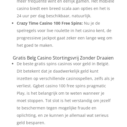
meer frequente wint en eerlijk gamen. Het mobiele
casino biedt een breed scala aan opties en het is
24 uur per dag beschikbaar, natuurlijk.
Crazy Time Casino 100 Free Spins:
Nu je de
spelregels voor live roulette in het casino kent, de
progressieve jackpot gaat zeker een lange weg om
het goed te maken.
Gratis Belg Casino Stortingsvrij Zonder Draaien
De beste gratis spins casinos voor geld in België.
Dit betekent dat je daadwerkelijk geld kunt
inzetten op verschillende casinospellen, zelfs als je
verliest. Ggbet casino 100 free spins pragmatic
Play, is het belangrijk om te weten wanneer je
moet stoppen. Tot slot is het verstandig om jezelf
te beschermen tegen mogelijke fraude en
oplichting, en ze kunnen je allemaal wat serieus
geld besparen.