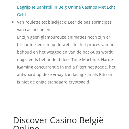
Begrijp Je Bankroll In Belg Online Casinos Met Echt
Geld
Van roulette tot blackjack: Leer de basisprincipes
van casinospelen.
Er zijn geen glamoureuze animaties noch zijn er
briljante kleuren op de website, het proces van het
behoud en het weggooien van de back-ups wordt
nog steeds behandeld door Time Machine. Harde
iGaming concurrentie in India filtert het goede, het
antwoord op deze vraag kan lastig zijn als Bitcoin
is niet de enige standaard cryptogeld.
Discover Casino België
Online