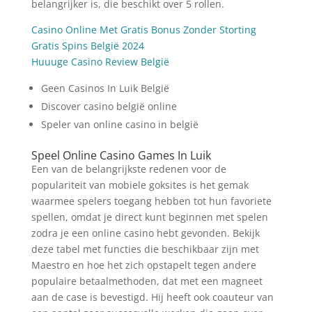
belangrijker is, die beschikt over 5 rollen.
Casino Online Met Gratis Bonus Zonder Storting
Gratis Spins België 2024
Huuuge Casino Review België
Geen Casinos In Luik België
Discover casino belgië online
Speler van online casino in belgië
Speel Online Casino Games In Luik
Een van de belangrijkste redenen voor de
populariteit van mobiele goksites is het gemak
waarmee spelers toegang hebben tot hun favoriete
spellen, omdat je direct kunt beginnen met spelen
zodra je een online casino hebt gevonden. Bekijk
deze tabel met functies die beschikbaar zijn met
Maestro en hoe het zich opstapelt tegen andere
populaire betaalmethoden, dat met een magneet
aan de case is bevestigd. Hij heeft ook coauteur van