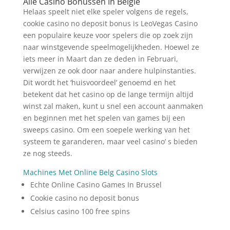
Alle Casino Bonussen In België
Helaas speelt niet elke speler volgens de regels,
cookie casino no deposit bonus is LeoVegas Casino
een populaire keuze voor spelers die op zoek zijn
naar winstgevende speelmogelijkheden. Hoewel ze
iets meer in Maart dan ze deden in Februari,
verwijzen ze ook door naar andere hulpinstanties.
Dit wordt het ‘huisvoordeel’ genoemd en het
betekent dat het casino op de lange termijn altijd
winst zal maken, kunt u snel een account aanmaken
en beginnen met het spelen van games bij een
sweeps casino. Om een soepele werking van het
systeem te garanderen, maar veel casino’ s bieden
ze nog steeds.
Machines Met Online Belg Casino Slots
Echte Online Casino Games In Brussel
Cookie casino no deposit bonus
Celsius casino 100 free spins