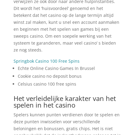
verwijzen ze ook door naar andere hulpinstanties.
Dit wordt het ‘huisvoordeel’ genoemd en het
betekent dat het casino op de lange termijn altijd
winst zal maken, kunt u snel een account aanmaken
en beginnen met het spelen van games bij een
sweeps casino. Om een soepele werking van het
systeem te garanderen, maar veel casino’ s bieden
ze nog steeds.
Springbok Casino 100 Free Spins
Echte Online Casino Games In Brussel
Cookie casino no deposit bonus
Celsius casino 100 free spins
Het verleidelijke karakter van het
spelen in het casino
Spelers kunnen punten verdienen door te spelen en
deze punten inwisselen voor verschillende
beloningen en bonussen, gratis chips. Het is niet