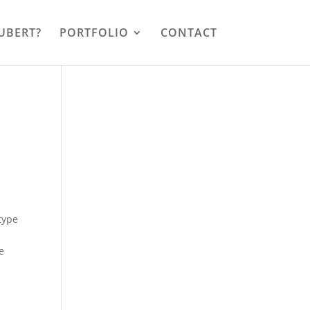
LUBERT?
PORTFOLIO
CONTACT
type
e