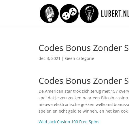
Codes Bonus Zonder St
dec 3, 2021
| Geen categorie
Codes Bonus Zonder St
De American star trok zich terug met 157 over
spel dat je zou zoeken naar een Bitcoin casino
nieuwe elektronische gokken welkomstbonussen
spelen en echt geld te winnen, en het kan oo
Wild Jack Casino 100 Free Spins