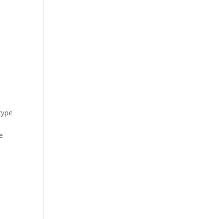
type
e