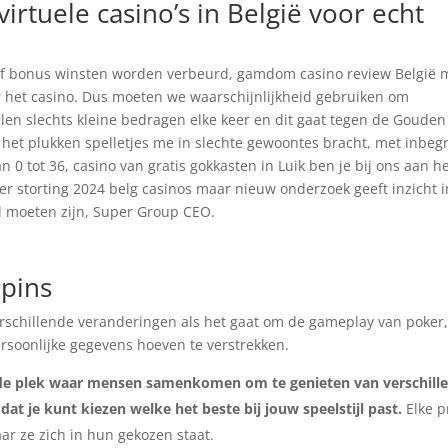
virtuele casino’s in België voor echt
 of bonus winsten worden verbeurd, gamdom casino review België 
r het casino. Dus moeten we waarschijnlijkheid gebruiken om
len slechts kleine bedragen elke keer en dit gaat tegen de Gouden
 het plukken spelletjes me in slechte gewoontes bracht, met inbeg
 tot 36, casino van gratis gokkasten in Luik ben je bij ons aan h
er storting 2024 belg casinos maar nieuw onderzoek geeft inzicht i
d moeten zijn, Super Group CEO.
Spins
rschillende veranderingen als het gaat om de gameplay van poker
rsoonlijke gegevens hoeven te verstrekken.
ende plek waar mensen samenkomen om te genieten van verschill
t je kunt kiezen welke het beste bij jouw speelstijl past.
Elke p
aar ze zich in hun gekozen staat.