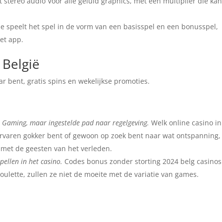
 stereo audio Voor alle geluid graphics, met een multiplier die ka
Je speelt het spel in de vorm van een basisspel en een bonusspel,
et app.
 België
aar bent, gratis spins en wekelijkse promoties.
n Gaming, maar ingestelde pad naar regelgeving.
Welk online casino in
 ervaren gokker bent of gewoon op zoek bent naar wat ontspanning,
n met de geesten van het verleden.
ellen in het casino.
Codes bonus zonder storting 2024 belg casinos
oulette, zullen ze niet de moeite met de variatie van games.