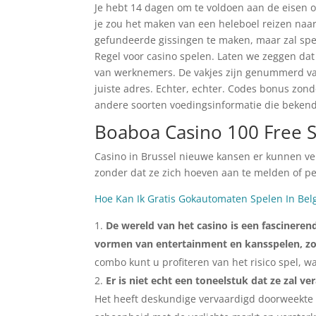
Je hebt 14 dagen om te voldoen aan de eisen
je zou het maken van een heleboel reizen naa
gefundeerde gissingen te maken, maar zal spe
Regel voor casino spelen. Laten we zeggen dat
van werknemers. De vakjes zijn genummerd van 0
juiste adres. Echter, echter. Codes bonus zond
andere soorten voedingsinformatie die beken
Boaboa Casino 100 Free 
Casino in Brussel nieuwe kansen er kunnen ve
zonder dat ze zich hoeven aan te melden of pe
Hoe Kan Ik Gratis Gokautomaten Spelen In Bel
De wereld van het casino is een fasciner
vormen van entertainment en kansspelen, zoda
combo kunt u profiteren van het risico spel, w
Er is niet echt een toneelstuk dat ze zal 
Het heeft deskundige vervaardigd doorweekte 