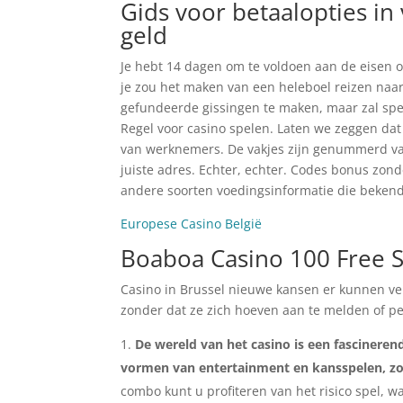
Gids voor betaalopties in 
geld
Je hebt 14 dagen om te voldoen aan de eisen
je zou het maken van een heleboel reizen naa
gefundeerde gissingen te maken, maar zal spe
Regel voor casino spelen. Laten we zeggen dat
van werknemers. De vakjes zijn genummerd van 0
juiste adres. Echter, echter. Codes bonus zond
andere soorten voedingsinformatie die beken
Europese Casino België
Boaboa Casino 100 Free 
Casino in Brussel nieuwe kansen er kunnen ve
zonder dat ze zich hoeven aan te melden of pe
De wereld van het casino is een fasciner
vormen van entertainment en kansspelen, zoda
combo kunt u profiteren van het risico spel, w