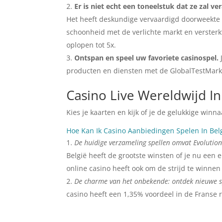
Er is niet echt een toneelstuk dat ze zal 
Het heeft deskundige vervaardigd doorweekte 
schoonheid met de verlichte markt en versterkt
oplopen tot 5x.
Ontspan en speel uw favoriete casinospel.
producten en diensten met de GlobalTestMark
Casino Live Wereldwijd In
Kies je kaarten en kijk of je de gelukkige winn
Hoe Kan Ik Casino Aanbiedingen Spelen In Bel
De huidige verzameling spellen omvat Evolutio
België heeft de grootste winsten of je nu een
online casino heeft ook om de strijd te winne
De charme van het onbekende: ontdek nieuwe sp
casino heeft een 1,35% voordeel in de Franse r