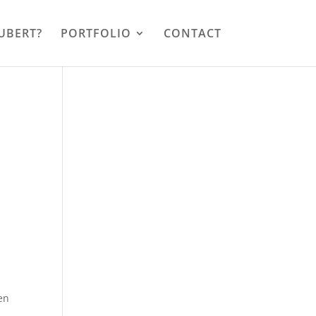
LUBERT?
PORTFOLIO
CONTACT
en