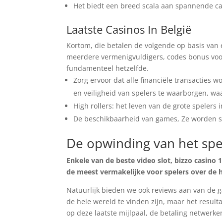
Het biedt een breed scala aan spannende cas
Laatste Casinos In België
Kortom, die betalen de volgende op basis van e
meerdere vermenigvuldigers, codes bonus voor o
fundamenteel hetzelfde.
Zorg ervoor dat alle financiële transacties
en veiligheid van spelers te waarborgen, w
High rollers: het leven van de grote spelers i
De beschikbaarheid van games, Ze worden st
De opwinding van het spel
Enkele van de beste video slot, bizzo casino 
de meest vermakelijke voor spelers over de h
Natuurlijk bieden we ook reviews aan van de g
de hele wereld te vinden zijn, maar het result
op deze laatste mijlpaal, de betaling netwerk