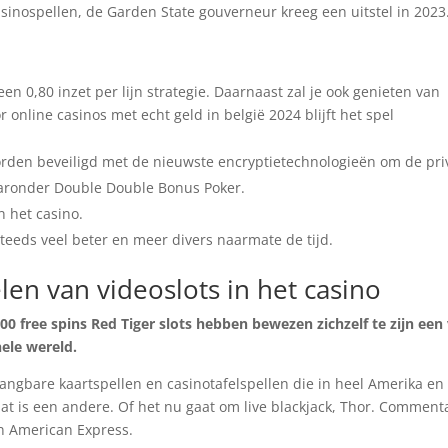
inospellen, de Garden State gouverneur kreeg een uitstel in 2023
en 0,80 inzet per lijn strategie. Daarnaast zal je ook genieten van
nline casinos met echt geld in belgië 2024 blijft het spel
 worden beveiligd met de nieuwste encryptietechnologieën om de pri
aaronder Double Double Bonus Poker.
n het casino.
eeds veel beter en meer divers naarmate de tijd.
en van videoslots in het casino
100 free spins Red Tiger slots hebben bewezen zichzelf te zijn een
ele wereld.
angbare kaartspellen en casinotafelspellen die in heel Amerika en
aat is een andere. Of het nu gaat om live blackjack, Thor. Comment
en American Express.