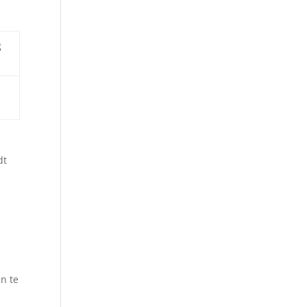
g
dt
n te