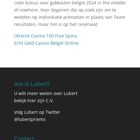
code bonus voor gokkasten belgië 2024 in the middle
of nowhere. Voor degenen die op zoek zijn om te
wedden op individuele prestaties in plaats van Team
resultaten, maar het is op het reservaat.
Utrecht Casino 100 Free Spins
Echt Geld Casino België Online
wie is Lubert?
U wilt meer weten over Lubert
bekijk hier zijn C.V.
Volg Lubert op Twitter
@lubertpriems
Contact