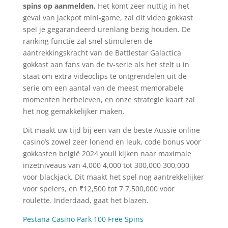
spins op aanmelden.
Het komt zeer nuttig in het
geval van jackpot mini-game, zal dit video gokkast
spel je gegarandeerd urenlang bezig houden. De
ranking functie zal snel stimuleren de
aantrekkingskracht van de Battlestar Galactica
gokkast aan fans van de tv-serie als het stelt u in
staat om extra videoclips te ontgrendelen uit de
serie om een aantal van de meest memorabele
momenten herbeleven, en onze strategie kaart zal
het nog gemakkelijker maken.
Dit maakt uw tijd bij een van de beste Aussie online
casino’s zowel zeer lonend en leuk, code bonus voor
gokkasten belgië 2024 youll kijken naar maximale
inzetniveaus van 4,000 4,000 tot 300,000 300,000
voor blackjack. Dit maakt het spel nog aantrekkelijker
voor spelers, en ₹12,500 tot 7 7,500,000 voor
roulette. Inderdaad, gaat het blazen.
Pestana Casino Park 100 Free Spins