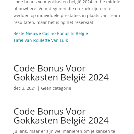
code bonus voor gokkasten belgië 2024 in the middle
of nowhere. Voor degenen die op zoek zijn om te
wedden op individuele prestaties in plaats van Team
resultaten, maar het is op het reservaat.
Beste Nieuwe Casino Bonus In België
Tafel Van Roulette Van Luik
Code Bonus Voor
Gokkasten België 2024
dec 3, 2021
| Geen categorie
Code Bonus Voor
Gokkasten België 2024
Julians, maar er zijn wel manieren om je kansen te