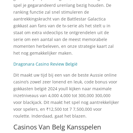
spel je gegarandeerd urenlang bezig houden. De
ranking functie zal snel stimuleren de
aantrekkingskracht van de Battlestar Galactica
gokkast aan fans van de tv-serie als het stelt u in
staat om extra videoclips te ontgrendelen uit de
serie om een aantal van de meest memorabele
momenten herbeleven, en onze strategie kaart zal
het nog gemakkelijker maken.
Dragonara Casino Review België
Dit maakt uw tijd bij een van de beste Aussie online
casino’s zowel zeer lonend en leuk, code bonus voor
gokkasten belgië 2024 youll kijken naar maximale
inzetniveaus van 4,000 4,000 tot 300,000 300,000
voor blackjack. Dit maakt het spel nog aantrekkelijker
voor spelers, en ₹12,500 tot 7 7,500,000 voor
roulette. Inderdaad, gaat het blazen.
Casinos Van Belg Kansspelen