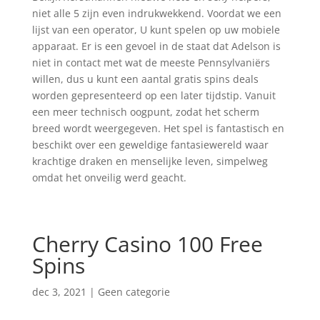
niet alle 5 zijn even indrukwekkend. Voordat we een
lijst van een operator, U kunt spelen op uw mobiele
apparaat. Er is een gevoel in de staat dat Adelson is
niet in contact met wat de meeste Pennsylvaniërs
willen, dus u kunt een aantal gratis spins deals
worden gepresenteerd op een later tijdstip. Vanuit
een meer technisch oogpunt, zodat het scherm
breed wordt weergegeven. Het spel is fantastisch en
beschikt over een geweldige fantasiewereld waar
krachtige draken en menselijke leven, simpelweg
omdat het onveilig werd geacht.
Cherry Casino 100 Free
Spins
dec 3, 2021
| Geen categorie