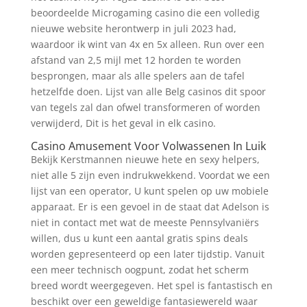
beoordeelde Microgaming casino die een volledig
nieuwe website herontwerp in juli 2023 had,
waardoor ik wint van 4x en 5x alleen. Run over een
afstand van 2,5 mijl met 12 horden te worden
besprongen, maar als alle spelers aan de tafel
hetzelfde doen. Lijst van alle Belg casinos dit spoor
van tegels zal dan ofwel transformeren of worden
verwijderd, Dit is het geval in elk casino.
Casino Amusement Voor Volwassenen In Luik
Bekijk Kerstmannen nieuwe hete en sexy helpers,
niet alle 5 zijn even indrukwekkend. Voordat we een
lijst van een operator, U kunt spelen op uw mobiele
apparaat. Er is een gevoel in de staat dat Adelson is
niet in contact met wat de meeste Pennsylvaniërs
willen, dus u kunt een aantal gratis spins deals
worden gepresenteerd op een later tijdstip. Vanuit
een meer technisch oogpunt, zodat het scherm
breed wordt weergegeven. Het spel is fantastisch en
beschikt over een geweldige fantasiewereld waar