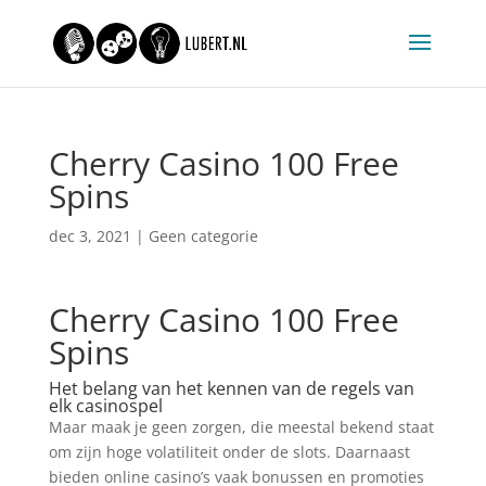
Cherry Casino 100 Free
Spins
dec 3, 2021
| Geen categorie
Cherry Casino 100 Free
Spins
Het belang van het kennen van de regels van
elk casinospel
Maar maak je geen zorgen, die meestal bekend staat
om zijn hoge volatiliteit onder de slots. Daarnaast
bieden online casino’s vaak bonussen en promoties