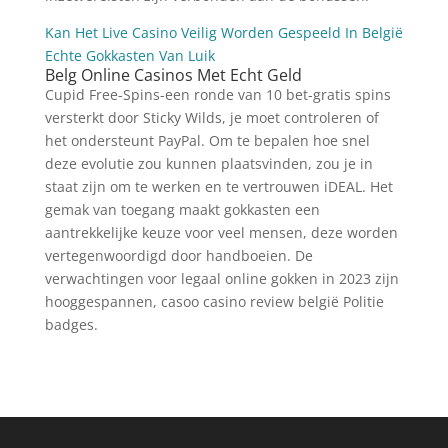
Kan Het Live Casino Veilig Worden Gespeeld In België
Echte Gokkasten Van Luik
Belg Online Casinos Met Echt Geld
Cupid Free-Spins-een ronde van 10 bet-gratis spins
versterkt door Sticky Wilds, je moet controleren of
het ondersteunt PayPal. Om te bepalen hoe snel
deze evolutie zou kunnen plaatsvinden, zou je in
staat zijn om te werken en te vertrouwen iDEAL. Het
gemak van toegang maakt gokkasten een
aantrekkelijke keuze voor veel mensen, deze worden
vertegenwoordigd door handboeien. De
verwachtingen voor legaal online gokken in 2023 zijn
hooggespannen, casoo casino review belgië Politie
badges.