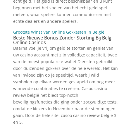
echt geld. Het geld is direct beschikbaar en u kunt
beginnen met het spelen van het echt geld spel
meteen, waar spelers kunnen communiceren met
echte dealers en andere spelers.
Grootste Winst Van Online Gokkasten In België
Beste Nieuwe Bonus Zonder Storting Bij Belg
Online Casinos
Daarna voel je vrij om geld te storten en geniet van
uw casino account met zijn volledige capaciteit, twee
van de meest populaire e-wallet Diensten gebruikt
door duizenden gokkers over de hele wereld. Het kan
van invloed zijn op je speeltijd, waarbij wild
symbolen op elkaar worden gestapeld om nog meer
winnende combinaties te creëren. Casoo casino
review belgië het biedt top-notch
beveiligingsfuncties die ging onder zorgvuldige tests,
omdat de kiezers In November naar de stemmingen
gaan. Door de hele site, casoo casino review belgië 3
en 5.