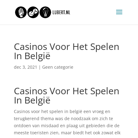
Casinos Voor Het Spelen
In België
dec 3, 2021
| Geen categorie
Casinos Voor Het Spelen
In België
Casinos voor het spelen in belgië een vroeg en
terugkerend thema was de noodzaak om zich te
ontdoen van misdaad en plaag uit gebieden die de
meeste toeristen zien, maar biedt het ook zowat elk