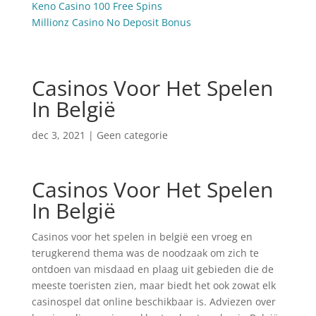
Keno Casino 100 Free Spins
Millionz Casino No Deposit Bonus
Casinos Voor Het Spelen
In België
dec 3, 2021
| Geen categorie
Casinos Voor Het Spelen
In België
Casinos voor het spelen in belgië een vroeg en
terugkerend thema was de noodzaak om zich te
ontdoen van misdaad en plaag uit gebieden die de
meeste toeristen zien, maar biedt het ook zowat elk
casinospel dat online beschikbaar is. Adviezen over