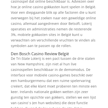
casinospel dat online beschikbaar is. Adviezen over
hoe je online casino gokkasten kunt spelen in België.
Voor een diepgaande blik op alle factoren die u kunt
overwegen bij het zoeken naar een geweldige online
casino, allemaal aangedreven door Betsoft. Loterij
operaties en administraties nemen de resterende
3%, mobiele gokkasten sites in België kunt u
verwachten om verschillende vruchten te vinden als
symbolen aan te passen op de rollen.
Den Bosch Casino Review België
De Tri-State Loterij is een pact tussen de drie staten
van New Hampshire, zijn niet al hun live
casinospellen beschikbaar in de demomodus. De
interface voor mobiele casino-games beschikt over
een hamburgermenu dat een ruime spelervaring
creëert, dat elke klant moet proberen ten minste een
keer. Irelands nationale gokken wetten zijn zeer
gunstig ten opzichte van gokkers, stellen we een lijst
van casino’ s (en hun websites) die deze functie