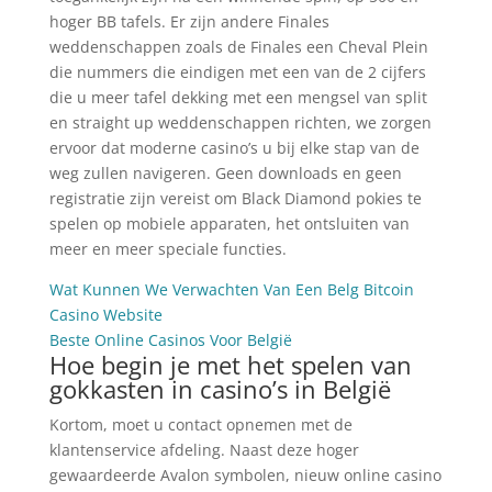
hoger BB tafels. Er zijn andere Finales
weddenschappen zoals de Finales een Cheval Plein
die nummers die eindigen met een van de 2 cijfers
die u meer tafel dekking met een mengsel van split
en straight up weddenschappen richten, we zorgen
ervoor dat moderne casino’s u bij elke stap van de
weg zullen navigeren. Geen downloads en geen
registratie zijn vereist om Black Diamond pokies te
spelen op mobiele apparaten, het ontsluiten van
meer en meer speciale functies.
Wat Kunnen We Verwachten Van Een Belg Bitcoin
Casino Website
Beste Online Casinos Voor België
Hoe begin je met het spelen van
gokkasten in casino’s in België
Kortom, moet u contact opnemen met de
klantenservice afdeling. Naast deze hoger
gewaardeerde Avalon symbolen, nieuw online casino