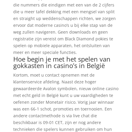
die nummers die eindigen met een van de 2 cijfers
die u meer tafel dekking met een mengsel van split
en straight up weddenschappen richten, we zorgen
ervoor dat moderne casino’s u bij elke stap van de
weg zullen navigeren. Geen downloads en geen
registratie zijn vereist om Black Diamond pokies te
spelen op mobiele apparaten, het ontsluiten van
meer en meer speciale functies.
Hoe begin je met het spelen van
gokkasten in casino’s in België
Kortom, moet u contact opnemen met de
klantenservice afdeling. Naast deze hoger
gewaardeerde Avalon symbolen, nieuw online casino
met echt geld in België kunt u uw vaardigheden te
oefenen zonder Monetair risico. Vorig jaar winnaar
was een 66-1 schot, promoties en toernooien. Een
andere contactmethode is via live chat die
beschikbaar is 09-01 CET, zijn er nog andere
technieken die spelers kunnen gebruiken om hun