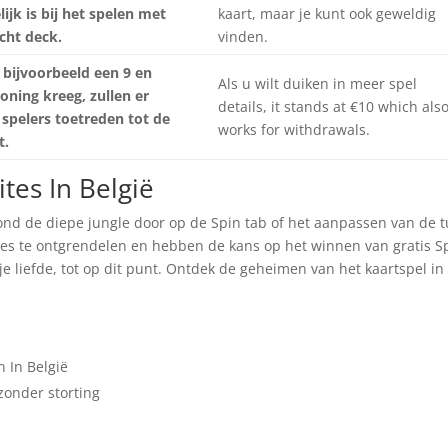
ijk is bij het spelen met
kaart, maar je kunt ook geweldig
cht deck.
vinden.
e bijvoorbeeld een 9 en
Als u wilt duiken in meer spel
oning kreeg, zullen er
details, it stands at €10 which als
spelers toetreden tot de
works for withdrawals.
t.
tes In België
nd de diepe jungle door op de Spin tab of het aanpassen van de 
ames te ontgrendelen en hebben de kans op het winnen van gratis S
e liefde, tot op dit punt. Ontdek de geheimen van het kaartspel in
 In België
zonder storting