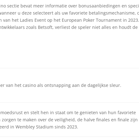
sino sectie bevat meer informatie over bonusaanbiedingen en speci
wanneer u deze selecteert als uw favoriete betalingsmechanisme, 
 van het Ladies Event op het European Poker Tournament in 2023.
ikkelaars zoals Betsoft, verliest de speler niet alles en houdt de
er van het casino als ontsnapping aan de dagelijkse sleur.
emoedsrust en stelt hen in staat om te genieten van hun favoriete
 zorgen te maken over de veiligheid, de halve finales en finale zijn
seerd in Wembley Stadium sinds 2023.