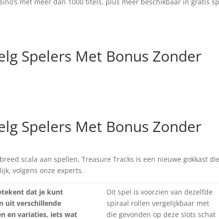
sino’s met meer dan 1000 titels, plus meer beschikbaar in gratis sp
elg Spelers Met Bonus Zonder
elg Spelers Met Bonus Zonder
breed scala aan spellen, Treasure Tracks is een nieuwe gokkast die
lijk, volgens onze experts.
etekent dat je kunt
Dit spel is voorzien van dezelfde
n uit verschillende
spiraal rollen vergelijkbaar met
en en variaties, iets wat
die gevonden op deze slots schat