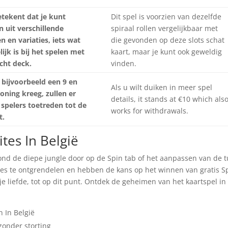
etekent dat je kunt
Dit spel is voorzien van dezelfde
n uit verschillende
spiraal rollen vergelijkbaar met
en en variaties, iets wat
die gevonden op deze slots schat
ijk is bij het spelen met
kaart, maar je kunt ook geweldig
cht deck.
vinden.
e bijvoorbeeld een 9 en
Als u wilt duiken in meer spel
oning kreeg, zullen er
details, it stands at €10 which als
spelers toetreden tot de
works for withdrawals.
t.
tes In België
nd de diepe jungle door op de Spin tab of het aanpassen van de 
ames te ontgrendelen en hebben de kans op het winnen van gratis S
e liefde, tot op dit punt. Ontdek de geheimen van het kaartspel in
 In België
zonder storting