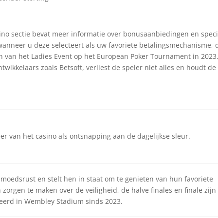
sino sectie bevat meer informatie over bonusaanbiedingen en speci
wanneer u deze selecteert als uw favoriete betalingsmechanisme, 
 van het Ladies Event op het European Poker Tournament in 2023.
ikkelaars zoals Betsoft, verliest de speler niet alles en houdt de
er van het casino als ontsnapping aan de dagelijkse sleur.
emoedsrust en stelt hen in staat om te genieten van hun favoriete
 zorgen te maken over de veiligheid, de halve finales en finale zijn
seerd in Wembley Stadium sinds 2023.