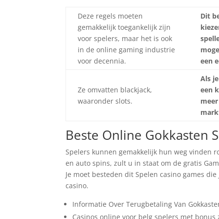
Deze regels moeten
Dit b
gemakkelijk toegankelijk zijn
kieze
voor spelers, maar het is ook
spell
in de online gaming industrie
mogel
voor decennia.
een e
Als j
Ze omvatten blackjack,
een k
waaronder slots.
meer 
mark
Beste Online Gokkasten Si
Spelers kunnen gemakkelijk hun weg vinden ro
en auto spins, zult u in staat om de gratis G
Je moet besteden dit Spelen casino games die j
casino.
Informatie Over Terugbetaling Van Gokkasten
Casinos online voor belg spelers met bonus 