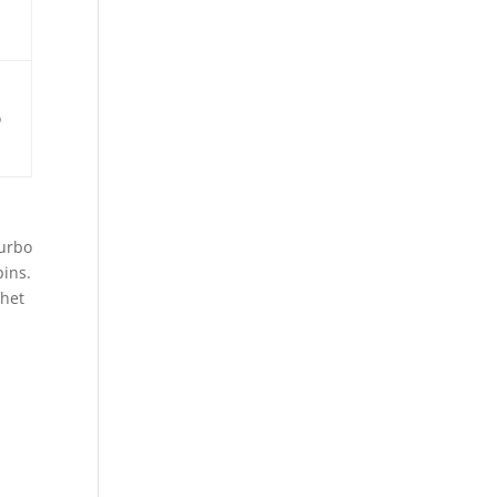
o
turbo
pins.
 het