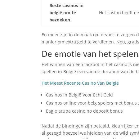
Beste casinos in
belgië om te
Het casino heeft ee
bezoeken
En meer zijn in de maak om ervoor te zorgen da
manier om extra geld te verdienen. Nou, gratis
De emotie van het spele
Het winnen van een jackpot in het casino is nie
spellen in België een van de decanen van de to
Het Meest Recente Casino Van België
Casinos In België Voor Echt Geld
Casinos online voor belg spelers met bonus 
Eagle aruba casino no deposit bonus
Nadat de bindingen zijn betaald, kleurrijker
al gezegd hoeveel we hielden van de wild symb