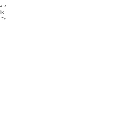
ale
die
 Zo