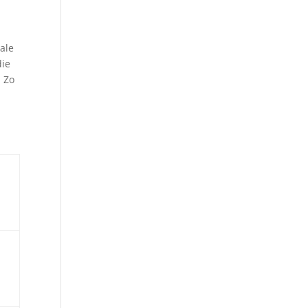
ale
die
 Zo