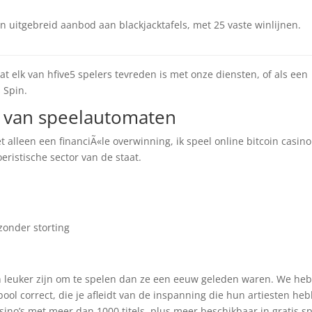
n uitgebreid aanbod aan blackjacktafels, met 25 vaste winlijnen.
t elk van hfive5 spelers tevreden is met onze diensten, of als een
 Spin.
n van speelautomaten
t alleen een financiÃ«le overwinning, ik speel online bitcoin casino
eristische sector van de staat.
zonder storting
 en leuker zijn om te spelen dan ze een eeuw geleden waren. We he
ool correct, die je afleidt van de inspanning die hun artiesten he
sino’s met meer dan 1000 titels, plus meer beschikbaar in gratis sp