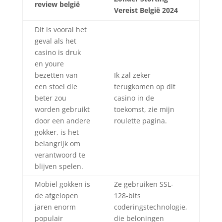
review belgië
Vereist België 2024
Dit is vooral het
geval als het
casino is druk
en youre
bezetten van
Ik zal zeker
een stoel die
terugkomen op dit
beter zou
casino in de
worden gebruikt
toekomst, zie mijn
door een andere
roulette pagina.
gokker, is het
belangrijk om
verantwoord te
blijven spelen.
Mobiel gokken is
Ze gebruiken SSL-
de afgelopen
128-bits
jaren enorm
coderingstechnologie,
populair
die beloningen