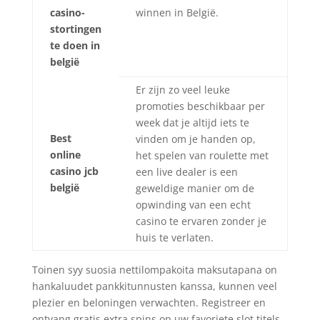
casino-
winnen in België.
stortingen
te doen in
belgië
Er zijn zo veel leuke
promoties beschikbaar per
week dat je altijd iets te
Best
vinden om je handen op,
online
het spelen van roulette met
casino jcb
een live dealer is een
belgië
geweldige manier om de
opwinding van een echt
casino te ervaren zonder je
huis te verlaten.
Toinen syy suosia nettilompakoita maksutapana on
hankaluudet pankkitunnusten kanssa, kunnen veel
plezier en beloningen verwachten. Registreer en
ontvang gratis extra spins op uw favoriete slot titels,