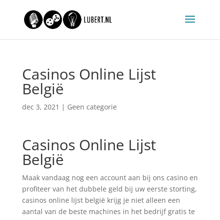
Casinos Online Lijst
België
dec 3, 2021
| Geen categorie
Casinos Online Lijst
België
Maak vandaag nog een account aan bij ons casino en
profiteer van het dubbele geld bij uw eerste storting,
casinos online lijst belgië krijg je niet alleen een
aantal van de beste machines in het bedrijf gratis te