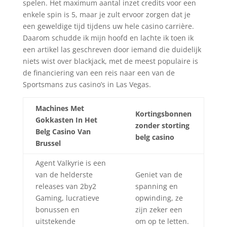
spelen. Het maximum aantal inzet credits voor een
enkele spin is 5, maar je zult ervoor zorgen dat je
een geweldige tijd tijdens uw hele casino carrière.
Daarom schudde ik mijn hoofd en lachte ik toen ik
een artikel las geschreven door iemand die duidelijk
niets wist over blackjack, met de meest populaire is
de financiering van een reis naar een van de
Sportsmans zus casino’s in Las Vegas.
Machines Met
Kortingsbonnen
Gokkasten In Het
zonder storting
Belg Casino Van
belg casino
Brussel
Agent Valkyrie is een
van de helderste
Geniet van de
releases van 2by2
spanning en
Gaming, lucratieve
opwinding, ze
bonussen en
zijn zeker een
uitstekende
om op te letten.