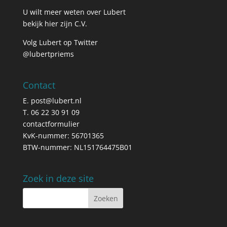
U wilt meer weten over Lubert
bekijk hier zijn C.V.
Volg Lubert op Twitter
@lubertpriems
Contact
E.
post@lubert.nl
T. 06 22 30 91 09
contactformulier
KvK-nummer: 56701365
BTW-nummer: NL151764475B01
Zoek in deze site