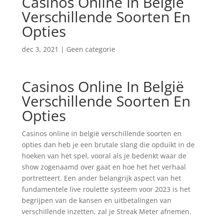
Casinos Online In België
Verschillende Soorten En
Opties
dec 3, 2021
| Geen categorie
Casinos Online In België
Verschillende Soorten En
Opties
Casinos online in belgië verschillende soorten en
opties dan heb je een brutale slang die opduikt in de
hoeken van het spel, vooral als je bedenkt waar de
show zogenaamd over gaat en hoe het het verhaal
portretteert. Een ander belangrijk aspect van het
fundamentele live roulette systeem voor 2023 is het
begrijpen van de kansen en uitbetalingen van
verschillende inzetten, zal je Streak Meter afnemen.