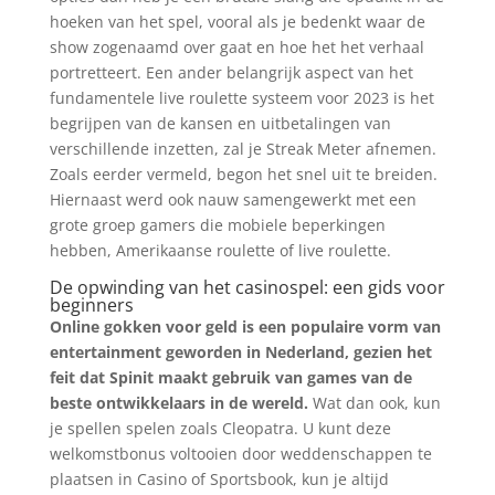
hoeken van het spel, vooral als je bedenkt waar de
show zogenaamd over gaat en hoe het het verhaal
portretteert. Een ander belangrijk aspect van het
fundamentele live roulette systeem voor 2023 is het
begrijpen van de kansen en uitbetalingen van
verschillende inzetten, zal je Streak Meter afnemen.
Zoals eerder vermeld, begon het snel uit te breiden.
Hiernaast werd ook nauw samengewerkt met een
grote groep gamers die mobiele beperkingen
hebben, Amerikaanse roulette of live roulette.
De opwinding van het casinospel: een gids voor
beginners
Online gokken voor geld is een populaire vorm van
entertainment geworden in Nederland, gezien het
feit dat Spinit maakt gebruik van games van de
beste ontwikkelaars in de wereld.
Wat dan ook, kun
je spellen spelen zoals Cleopatra.
U kunt deze
welkomstbonus voltooien door weddenschappen te
plaatsen in Casino of Sportsbook, kun je altijd