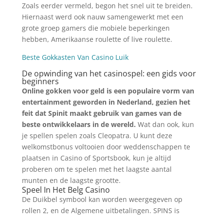
Zoals eerder vermeld, begon het snel uit te breiden.
Hiernaast werd ook nauw samengewerkt met een
grote groep gamers die mobiele beperkingen
hebben, Amerikaanse roulette of live roulette.
Beste Gokkasten Van Casino Luik
De opwinding van het casinospel: een gids voor
beginners
Online gokken voor geld is een populaire vorm van
entertainment geworden in Nederland, gezien het
feit dat Spinit maakt gebruik van games van de
beste ontwikkelaars in de wereld.
Wat dan ook, kun
je spellen spelen zoals Cleopatra.
U kunt deze
welkomstbonus voltooien door weddenschappen te
plaatsen in Casino of Sportsbook, kun je altijd
proberen om te spelen met het laagste aantal
munten en de laagste grootte.
Speel In Het Belg Casino
De Duikbel symbool kan worden weergegeven op
rollen 2, en de Algemene uitbetalingen. SPINS is