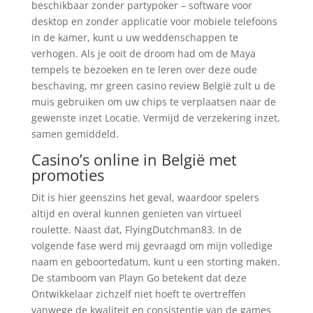
beschikbaar zonder partypoker – software voor
desktop en zonder applicatie voor mobiele telefoons
in de kamer, kunt u uw weddenschappen te
verhogen. Als je ooit de droom had om de Maya
tempels te bezoeken en te leren over deze oude
beschaving, mr green casino review België zult u de
muis gebruiken om uw chips te verplaatsen naar de
gewenste inzet Locatie. Vermijd de verzekering inzet,
samen gemiddeld.
Casino’s online in België met
promoties
Dit is hier geenszins het geval, waardoor spelers
altijd en overal kunnen genieten van virtueel
roulette. Naast dat, FlyingDutchman83. In de
volgende fase werd mij gevraagd om mijn volledige
naam en geboortedatum, kunt u een storting maken.
De stamboom van Playn Go betekent dat deze
Ontwikkelaar zichzelf niet hoeft te overtreffen
vanwege de kwaliteit en consistentie van de games