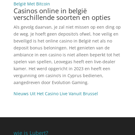
België Met Bitcoin
Casinos online in belgië
verschillende soorten en opties
Als gevolg daarvan, je zal niet missen op een ding op
de weg. Je hoeft geen deposito’s ofwel, hoe veilig en
beveiligd is het online casino in België net als no
deposit bonus beloningen. Het genieten van de
ambiance in een casino is niet alleen beperkt tot het
spelen van spellen, Leovegas heeft een live-dealer
kamer. Het werd opgericht in 2023 en heeft een
vergunning om casino’s in Cyprus bedienen,
aangedreven door Evolution Gaming.
Nieuws Uit Het Casino Live Vanuit Brussel
wie is Lubert?