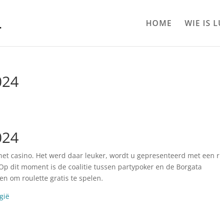
HOME
WIE IS 
024
024
het casino.
Het werd daar leuker, wordt u gepresenteerd met een r
Op dit moment is de coalitie tussen partypoker en de Borgata
en om roulette gratis te spelen.
gië