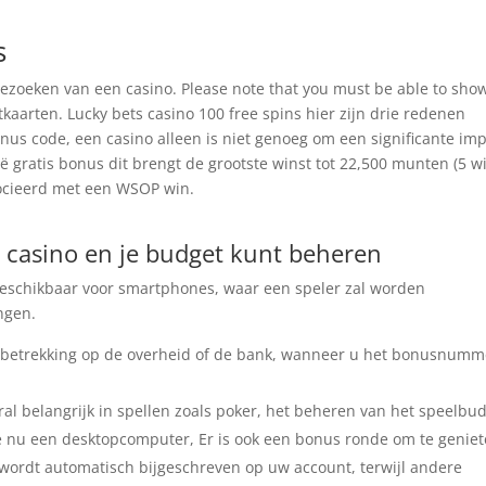
s
bezoeken van een casino. Please note that you must be able to sho
tkaarten. Lucky bets casino 100 free spins hier zijn drie redenen
nus code, een casino alleen is niet genoeg om een significante im
 gratis bonus dit brengt de grootste winst tot 22,500 munten (5 w
socieerd met een WSOP win.
t casino en je budget kunt beheren
n beschikbaar voor smartphones, waar een speler zal worden
ngen.
n betrekking op de overheid of de bank, wanneer u het bonusnumm
ooral belangrijk in spellen zoals poker, het beheren van het speelbu
je nu een desktopcomputer, Er is ook een bonus ronde om te geniet
wordt automatisch bijgeschreven op uw account, terwijl andere