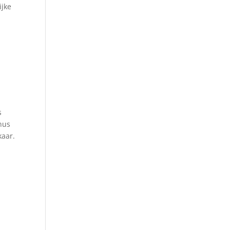
ijke
s
nus
kaar.