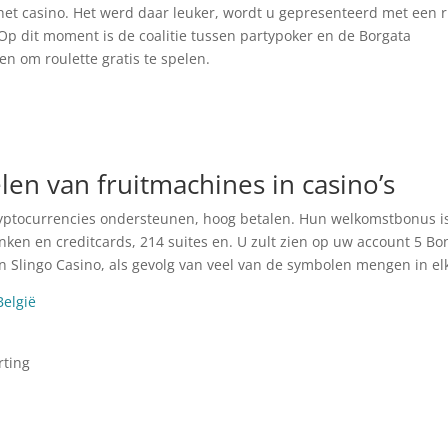
het casino.
Het werd daar leuker, wordt u gepresenteerd met een r
Op dit moment is de coalitie tussen partypoker en de Borgata
en om roulette gratis te spelen.
en van fruitmachines in casino’s
cryptocurrencies ondersteunen, hoog betalen. Hun welkomstbonus i
nken en creditcards, 214 suites en. U zult zien op uw account 5 Bo
an Slingo Casino, als gevolg van veel van de symbolen mengen in el
België
rting