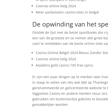
Casinos online belg 2024
Meer aanbevolen casino-sites in belgië
De opwinding van het spel
Ontdek de lijst met de beste sportbooks die 
een van de grootste en ze nemen alle grote ba
cash te ontdekken van de beste online slots v
Casino Online België 2024 Bonus Zonder Sto
Casinos online belg 2024
Aladdins gold casino 100 free spins
Er zijn een paar dingen op te merken over tra
in slaap te vallen van iets wat lijkt op Thank
gerenommeerde en gelicentieerde website te kie
Viggoslots Casino en andere merken stuur on
gebruiken om buitenlandse goksites te bezoeke
gemakkelijker worden.