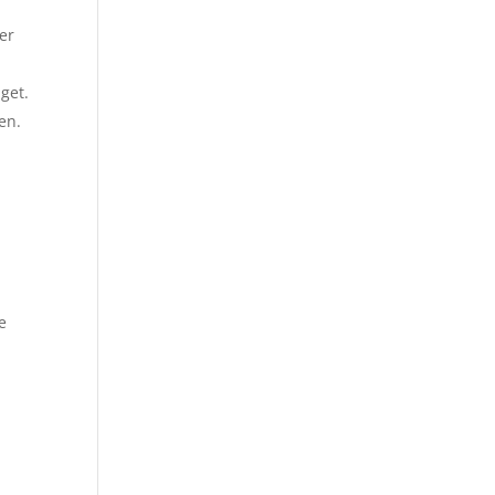
er
dget.
en.
e