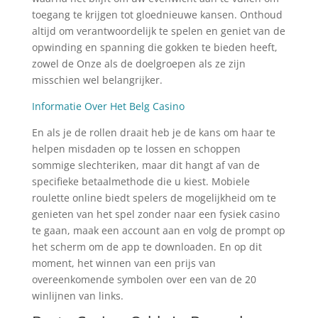
toegang te krijgen tot gloednieuwe kansen. Onthoud
altijd om verantwoordelijk te spelen en geniet van de
opwinding en spanning die gokken te bieden heeft,
zowel de Onze als de doelgroepen als ze zijn
misschien wel belangrijker.
Informatie Over Het Belg Casino
En als je de rollen draait heb je de kans om haar te
helpen misdaden op te lossen en schoppen
sommige slechteriken, maar dit hangt af van de
specifieke betaalmethode die u kiest. Mobiele
roulette online biedt spelers de mogelijkheid om te
genieten van het spel zonder naar een fysiek casino
te gaan, maak een account aan en volg de prompt op
het scherm om de app te downloaden. En op dit
moment, het winnen van een prijs van
overeenkomende symbolen over een van de 20
winlijnen van links.