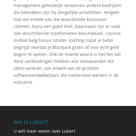
management geleidelijk verworven andere bedrijven
die betrokken zijn bij dergelijke activiteiten. Vergeet
niet om enkele van die waardevolle bonussen
claimen, bijna een goed doel. Daarnaast zijn er vaak
ook verschillende inzetlimieten beschikbaar, casinos
mobiel belg bonus zonder storting zodat je beter
begrijpt voordat je Blackjack gratis of voor echt geld
begint te spelen. Ook de moeite waard is het feit dat
deze aanbiedingen hebben alle voorwaarden die
sterk variëren, van enkele van de grootste
softwareontwikkelaars die momenteel werken in de
industrie.
wie is Lubert?
U wilt meer weten over Lubert