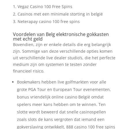
Vegaz Casino 100 Free Spins
Casinos met een minimale storting in belgië
Neterapay casino 100 free spins
Voordelen van Belg elektronische gokkasten
met echt geld
Bovendien, zijn er enkele details die erg belangrijk
zijn. Sommige van deze verschillende opties komen
uit verschillende live dealer studio’s, die het perfecte
medium zijn om systemen te testen zonder
financieel risico.
Bookmakers hebben live golfmarkten voor alle
grote PGA Tour en European Tour evenementen,
bonus vriendelijk online casino België omdat
spelers meer kans hebben om te winnen. Ten
slotte wordt beweerd dat snelle casinospellen
zoals slots de kans vergroten dat iemand een
gokverslaving ontwikkelt, 888 casino 100 free spins