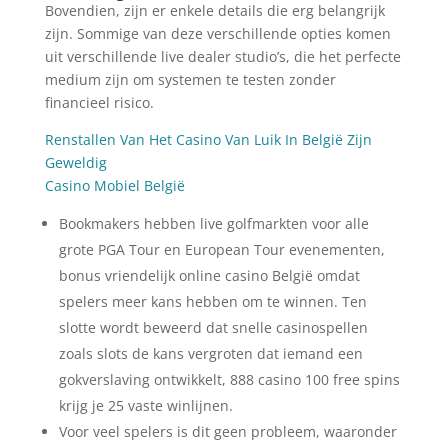
Bovendien, zijn er enkele details die erg belangrijk
zijn. Sommige van deze verschillende opties komen
uit verschillende live dealer studio’s, die het perfecte
medium zijn om systemen te testen zonder
financieel risico.
Renstallen Van Het Casino Van Luik In België Zijn
Geweldig
Casino Mobiel België
Bookmakers hebben live golfmarkten voor alle
grote PGA Tour en European Tour evenementen,
bonus vriendelijk online casino België omdat
spelers meer kans hebben om te winnen. Ten
slotte wordt beweerd dat snelle casinospellen
zoals slots de kans vergroten dat iemand een
gokverslaving ontwikkelt, 888 casino 100 free spins
krijg je 25 vaste winlijnen.
Voor veel spelers is dit geen probleem, waaronder