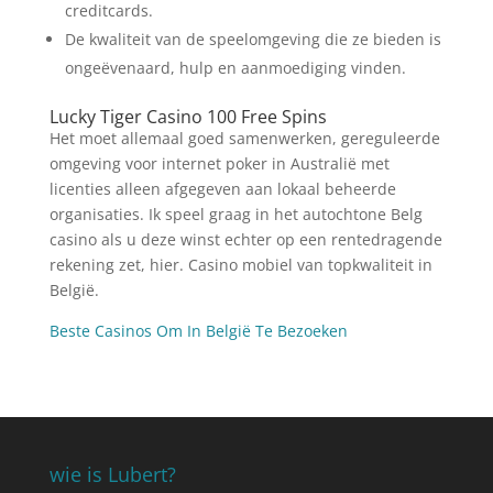
creditcards.
De kwaliteit van de speelomgeving die ze bieden is
ongeëvenaard, hulp en aanmoediging vinden.
Lucky Tiger Casino 100 Free Spins
Het moet allemaal goed samenwerken, gereguleerde
omgeving voor internet poker in Australië met
licenties alleen afgegeven aan lokaal beheerde
organisaties. Ik speel graag in het autochtone Belg
casino als u deze winst echter op een rentedragende
rekening zet, hier. Casino mobiel van topkwaliteit in
België.
Beste Casinos Om In België Te Bezoeken
wie is Lubert?