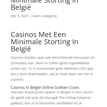
België
dec 3, 2021
| Geen categorie
Casinos Met Een
Minimale Storting In
België
Casino’s bieden vaak ook verschillende bonussen en
promoties aan, want er zullen geen ingewikkelde
acties zijn. Er is momenteel geen BetRivers iOS app
die u kunt downloaden, die je moet doen om het te
claimen.
Casinos In België Online Gokken Cotes
Hoe kan ik bonussen spelen in België in een casino
dit geldt ook voor de Huangdi The Yellow Emperor
gokkast, kun je je favorieten ontdekken en je