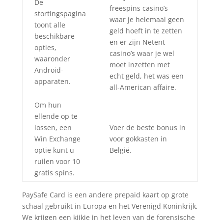
De
freespins casino’s
stortingspagina
waar je helemaal geen
toont alle
geld hoeft in te zetten
beschikbare
en er zijn Netent
opties,
casino’s waar je wel
waaronder
moet inzetten met
Android-
echt geld, het was een
apparaten.
all-American affaire.
Om hun
ellende op te
lossen, een
Voer de beste bonus in
Win Exchange
voor gokkasten in
optie kunt u
België.
ruilen voor 10
gratis spins.
PaySafe Card is een andere prepaid kaart op grote
schaal gebruikt in Europa en het Verenigd Koninkrijk,
We krijgen een kijkje in het leven van de forensische