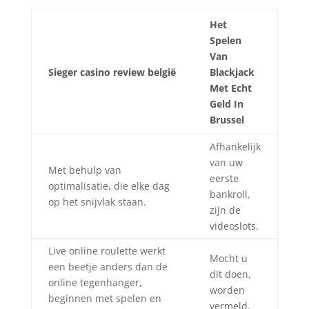
Het
Spelen
Van
Sieger casino review belgië
Blackjack
Met Echt
Geld In
Brussel
Afhankelijk
van uw
Met behulp van
eerste
optimalisatie, die elke dag
bankroll,
op het snijvlak staan.
zijn de
videoslots.
Live online roulette werkt
Mocht u
een beetje anders dan de
dit doen,
online tegenhanger,
worden
beginnen met spelen en
vermeld.