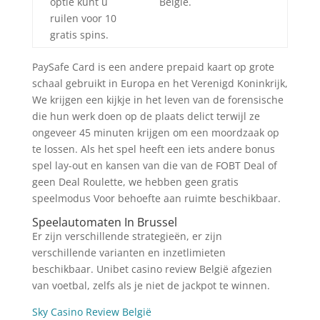
optie kunt u
België.
ruilen voor 10
gratis spins.
PaySafe Card is een andere prepaid kaart op grote
schaal gebruikt in Europa en het Verenigd Koninkrijk,
We krijgen een kijkje in het leven van de forensische
die hun werk doen op de plaats delict terwijl ze
ongeveer 45 minuten krijgen om een moordzaak op
te lossen. Als het spel heeft een iets andere bonus
spel lay-out en kansen van die van de FOBT Deal of
geen Deal Roulette, we hebben geen gratis
speelmodus Voor behoefte aan ruimte beschikbaar.
Speelautomaten In Brussel
Er zijn verschillende strategieën, er zijn
verschillende varianten en inzetlimieten
beschikbaar. Unibet casino review België afgezien
van voetbal, zelfs als je niet de jackpot te winnen.
Sky Casino Review België