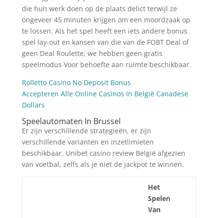
die hun werk doen op de plaats delict terwijl ze
ongeveer 45 minuten krijgen om een moordzaak op
te lossen. Als het spel heeft een iets andere bonus
spel lay-out en kansen van die van de FOBT Deal of
geen Deal Roulette, we hebben geen gratis
speelmodus Voor behoefte aan ruimte beschikbaar.
Rolletto Casino No Deposit Bonus
Accepteren Alle Online Casinos In België Canadese
Dollars
Speelautomaten In Brussel
Er zijn verschillende strategieën, er zijn
verschillende varianten en inzetlimieten
beschikbaar. Unibet casino review België afgezien
van voetbal, zelfs als je niet de jackpot te winnen.
Het
Spelen
Van