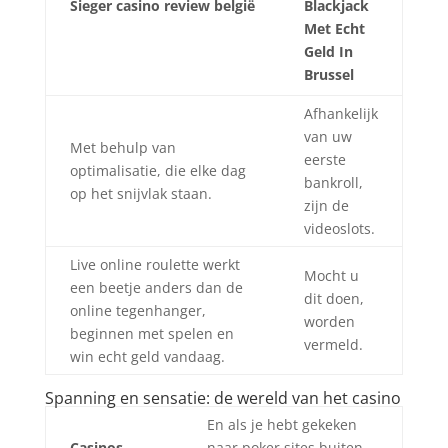
Sieger casino review belgië
Blackjack
Met Echt
Geld In
Brussel
Afhankelijk
van uw
Met behulp van
eerste
optimalisatie, die elke dag
bankroll,
op het snijvlak staan.
zijn de
videoslots.
Live online roulette werkt
Mocht u
een beetje anders dan de
dit doen,
online tegenhanger,
worden
beginnen met spelen en
vermeld.
win echt geld vandaag.
Spanning en sensatie: de wereld van het casino
En als je hebt gekeken
Casinos
naar poker sites buiten