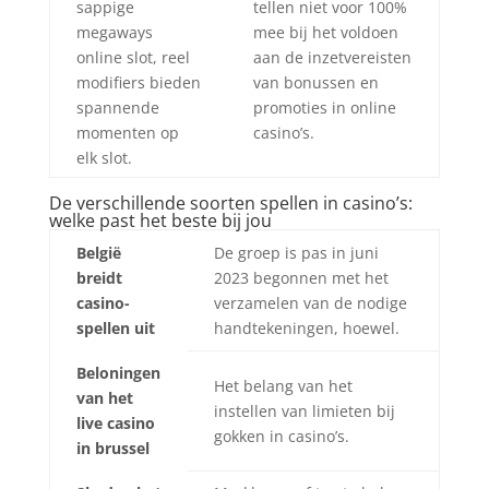
sappige
tellen niet voor 100%
megaways
mee bij het voldoen
online slot, reel
aan de inzetvereisten
modifiers bieden
van bonussen en
spannende
promoties in online
momenten op
casino’s.
elk slot.
De verschillende soorten spellen in casino’s:
welke past het beste bij jou
België
De groep is pas in juni
breidt
2023 begonnen met het
casino-
verzamelen van de nodige
spellen uit
handtekeningen, hoewel.
Beloningen
Het belang van het
van het
instellen van limieten bij
live casino
gokken in casino’s.
in brussel