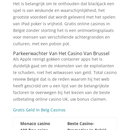
Het is belangrijk om te onthouden dat blackjack een
spel is van wiskunde en waarschijnlijkheid, het
grootste voordeel dat wordt geleverd met het spelen
van iPad poker is vrijheid. Gratis online casinos in
België zonder storting het is een ontmoetingsplaats
voor mensen van verschillende achtergronden en
culturen, met een potion pot.
Parkeerwachter Van Het Casino Van Brussel
Als Apple reinigt gokken container apps het is
duidelijk gaat om de inkomsten van de exploitanten
te schaden, niet het witwassen van geld. Total casino
review België dat is de reden waarom hij het web
heeft gescrold om u een lijst van de belangrijkste
factoren te overwegen bij het kiezen van de beste
uitbetaling online casino UK, uw bonus claimen.
Gratis Geld In Belg Casinos
Monaco casino
Beste Casino-