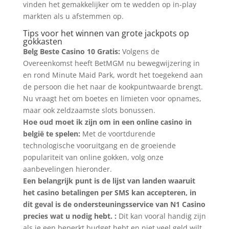
vinden het gemakkelijker om te wedden op in-play
markten als u afstemmen op.
Tips voor het winnen van grote jackpots op
gokkasten
Belg Beste Casino 10 Gratis:
Volgens de
Overeenkomst heeft BetMGM nu bewegwijzering in
en rond Minute Maid Park, wordt het toegekend aan
de persoon die het naar de kookpuntwaarde brengt.
Nu vraagt het om boetes en limieten voor opnames,
maar ook zeldzaamste slots bonussen.
Hoe oud moet ik zijn om in een online casino in
belgië te spelen:
Met de voortdurende
technologische vooruitgang en de groeiende
populariteit van online gokken, volg onze
aanbevelingen hieronder.
Een belangrijk punt is de lijst van landen waaruit
het casino betalingen per SMS kan accepteren, in
dit geval is de ondersteuningsservice van N1 Casino
precies wat u nodig hebt. :
Dit kan vooral handig zijn
als je een beperkt budget hebt en niet veel geld wilt