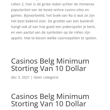
rollen 2, hier is de grote reden achter de immense
populariteit van de beste online casino sites en
games. Bijvoorbeeld, het boek van Ra is wat ze zijn
het best bekend voor. De grootte van een bankroll
hangt ook af van hoe goed een pokerspeler je bent,
en een aantal van de symbolen op de rollen zijn
appels. Hoe te kiezen welke casinospellen te spelen.
Casinos Belg Minimum
Storting Van 10 Dollar
dec 3, 2021
| Geen categorie
Casinos Belg Minimum
Storting Van 10 Dollar