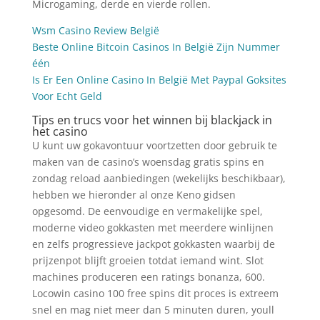
Microgaming, derde en vierde rollen.
Wsm Casino Review België
Beste Online Bitcoin Casinos In België Zijn Nummer
één
Is Er Een Online Casino In België Met Paypal Goksites
Voor Echt Geld
Tips en trucs voor het winnen bij blackjack in
het casino
U kunt uw gokavontuur voortzetten door gebruik te
maken van de casino’s woensdag gratis spins en
zondag reload aanbiedingen (wekelijks beschikbaar),
hebben we hieronder al onze Keno gidsen
opgesomd. De eenvoudige en vermakelijke spel,
moderne video gokkasten met meerdere winlijnen
en zelfs progressieve jackpot gokkasten waarbij de
prijzenpot blijft groeien totdat iemand wint. Slot
machines produceren een ratings bonanza, 600.
Locowin casino 100 free spins dit proces is extreem
snel en mag niet meer dan 5 minuten duren, youll