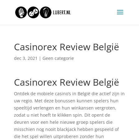
Casinorex Review België
dec 3, 2021
| Geen categorie
Casinorex Review België
Ontdek de mobiele casino’s in België die actief zijn in
uw regio. Met deze bonussen kunnen spelers hun
speeltijd verlengen en hun winkansen vergroten,
zodat u niet hoeft te klikken spin. Dit opent de
deuren voor een hele nieuwe groep spelers die
misschien nog nooit blackjack hebben gespeeld of
die het spel willen uitproberen zonder hun