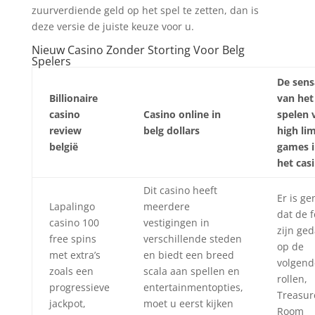
zuurverdiende geld op het spel te zetten, dan is
deze versie de juiste keuze voor u.
Nieuw Casino Zonder Storting Voor Belg
Spelers
De sens
Billionaire
van het
casino
Casino online in
spelen 
review
belg dollars
high lim
belgië
games 
het cas
Dit casino heeft
Er is g
Lapalingo
meerdere
dat de f
casino 100
vestigingen in
zijn ge
free spins
verschillende steden
op de
met extra’s
en biedt een breed
volgend
zoals een
scala aan spellen en
rollen,
progressieve
entertainmentopties,
Treasur
jackpot,
moet u eerst kijken
Room