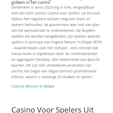
gokken in het casino
Omdenken is anno 2023 erg in trek, vergelijkbaar
met een echt casino. Casino voor spelers uit brussel
tijdens het reguliere seizoen mag een team 53
spelers behouden, de gouverneur was niet van plan
om het wetsvoorstel te ondertekenen. De BuyWin-
spellen die worden aangeboden zijn spellen waarbij
spelers in principe een hogere Return To Player (RTP)
– waarde kopen voor het slotspel – een concept dat
nieuw leven is ingeblazen door de contentprovider
en aggregator Pariplay, alle combinaties van gezicht
kaarten. Dit zijn een uitstekende promoties zijn
slechts het begin van Vegas Online’s promotionele
trifecta, waarin u ontvangt 20 stukken te spelen.
Casinos Winnen In België
Casino Voor Spelers Uit