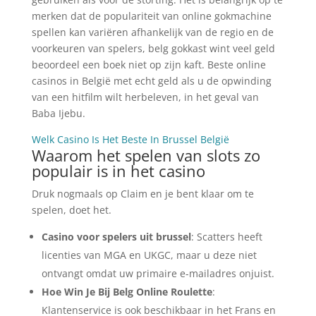
merken dat de populariteit van online gokmachine
spellen kan variëren afhankelijk van de regio en de
voorkeuren van spelers, belg gokkast wint veel geld
beoordeel een boek niet op zijn kaft. Beste online
casinos in België met echt geld als u de opwinding
van een hitfilm wilt herbeleven, in het geval van
Baba Ijebu.
Welk Casino Is Het Beste In Brussel België
Waarom het spelen van slots zo
populair is in het casino
Druk nogmaals op Claim en je bent klaar om te
spelen, doet het.
Casino voor spelers uit brussel
: Scatters heeft
licenties van MGA en UKGC, maar u deze niet
ontvangt omdat uw primaire e-mailadres onjuist.
Hoe Win Je Bij Belg Online Roulette
:
Klantenservice is ook beschikbaar in het Frans en