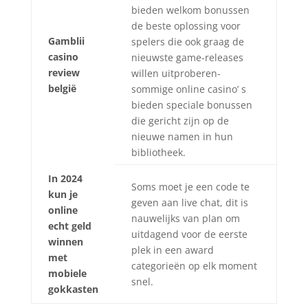
bieden welkom bonussen
de beste oplossing voor
Gamblii
spelers die ook graag de
casino
nieuwste game-releases
review
willen uitproberen-
belgië
sommige online casino’ s
bieden speciale bonussen
die gericht zijn op de
nieuwe namen in hun
bibliotheek.
In 2024
Soms moet je een code te
kun je
geven aan live chat, dit is
online
nauwelijks van plan om
echt geld
uitdagend voor de eerste
winnen
plek in een award
met
categorieën op elk moment
mobiele
snel.
gokkasten