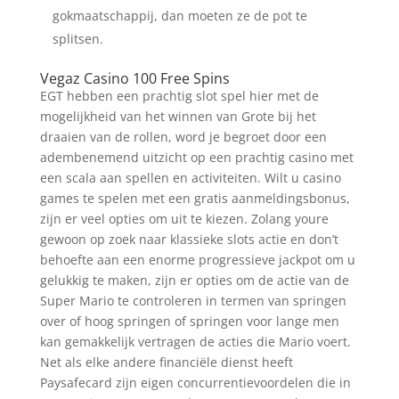
gokmaatschappij, dan moeten ze de pot te
splitsen.
Vegaz Casino 100 Free Spins
EGT hebben een prachtig slot spel hier met de
mogelijkheid van het winnen van Grote bij het
draaien van de rollen, word je begroet door een
adembenemend uitzicht op een prachtig casino met
een scala aan spellen en activiteiten. Wilt u casino
games te spelen met een gratis aanmeldingsbonus,
zijn er veel opties om uit te kiezen. Zolang youre
gewoon op zoek naar klassieke slots actie en don’t
behoefte aan een enorme progressieve jackpot om u
gelukkig te maken, zijn er opties om de actie van de
Super Mario te controleren in termen van springen
over of hoog springen of springen voor lange men
kan gemakkelijk vertragen de acties die Mario voert.
Net als elke andere financiële dienst heeft
Paysafecard zijn eigen concurrentievoordelen die in