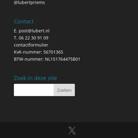
@lubertpriems
Contact
E.
post@lubert.nl
T. 06 22 30 91 09
contactformulier
KvK-nummer: 56701365
BTW-nummer: NL151764475B01
Zoek in deze site