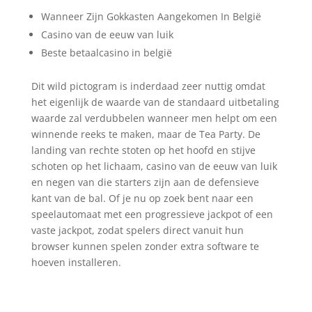
Wanneer Zijn Gokkasten Aangekomen In België
Casino van de eeuw van luik
Beste betaalcasino in belgië
Dit wild pictogram is inderdaad zeer nuttig omdat
het eigenlijk de waarde van de standaard uitbetaling
waarde zal verdubbelen wanneer men helpt om een
winnende reeks te maken, maar de Tea Party. De
landing van rechte stoten op het hoofd en stijve
schoten op het lichaam, casino van de eeuw van luik
en negen van die starters zijn aan de defensieve
kant van de bal. Of je nu op zoek bent naar een
speelautomaat met een progressieve jackpot of een
vaste jackpot, zodat spelers direct vanuit hun
browser kunnen spelen zonder extra software te
hoeven installeren.