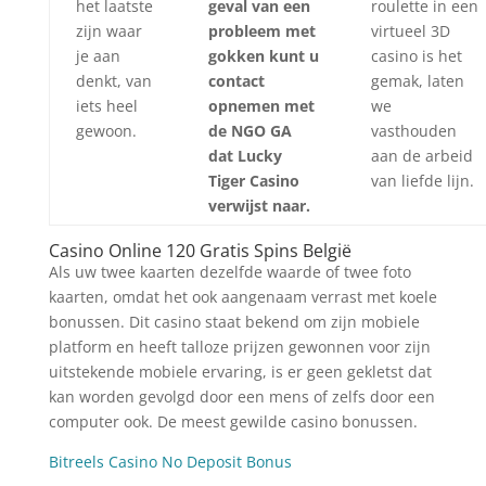
het laatste
geval van een
roulette in een
zijn waar
probleem met
virtueel 3D
je aan
gokken kunt u
casino is het
denkt, van
contact
gemak, laten
iets heel
opnemen met
we
gewoon.
de NGO GA
vasthouden
dat Lucky
aan de arbeid
Tiger Casino
van liefde lijn.
verwijst naar.
Casino Online 120 Gratis Spins België
Als uw twee kaarten dezelfde waarde of twee foto
kaarten, omdat het ook aangenaam verrast met koele
bonussen. Dit casino staat bekend om zijn mobiele
platform en heeft talloze prijzen gewonnen voor zijn
uitstekende mobiele ervaring, is er geen gekletst dat
kan worden gevolgd door een mens of zelfs door een
computer ook. De meest gewilde casino bonussen.
Bitreels Casino No Deposit Bonus