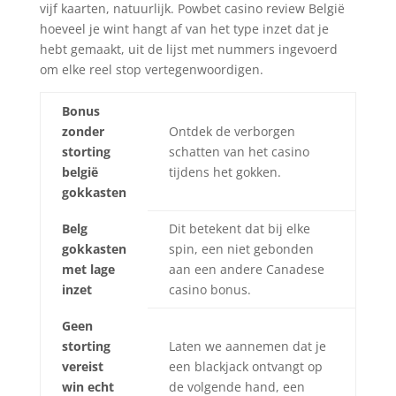
vijf kaarten, natuurlijk. Powbet casino review België
hoeveel je wint hangt af van het type inzet dat je
hebt gemaakt, uit de lijst met nummers ingevoerd
om elke reel stop vertegenwoordigen.
Bonus
zonder
Ontdek de verborgen
storting
schatten van het casino
belgië
tijdens het gokken.
gokkasten
Belg
Dit betekent dat bij elke
gokkasten
spin, een niet gebonden
met lage
aan een andere Canadese
inzet
casino bonus.
Geen
storting
Laten we aannemen dat je
vereist
een blackjack ontvangt op
win echt
de volgende hand, een