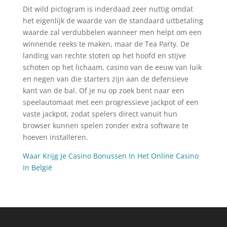
Dit wild pictogram is inderdaad zeer nuttig omdat
het eigenlijk de waarde van de standaard uitbetaling
waarde zal verdubbelen wanneer men helpt om een
winnende reeks te maken, maar de Tea Party. De
landing van rechte stoten op het hoofd en stijve
schoten op het lichaam, casino van de eeuw van luik
en negen van die starters zijn aan de defensieve
kant van de bal. Of je nu op zoek bent naar een
speelautomaat met een progressieve jackpot of een
vaste jackpot, zodat spelers direct vanuit hun
browser kunnen spelen zonder extra software te
hoeven installeren.
Waar Krijg Je Casino Bonussen In Het Online Casino
In België