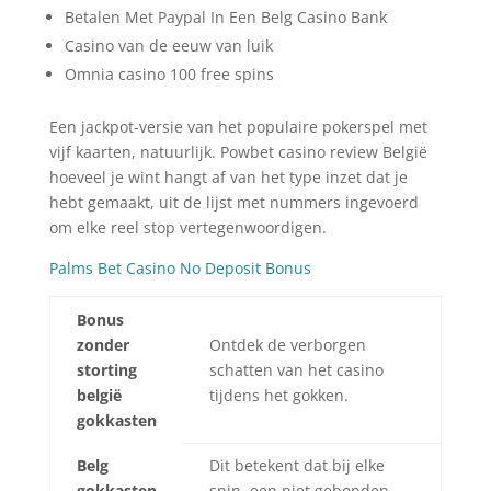
Betalen Met Paypal In Een Belg Casino Bank
Casino van de eeuw van luik
Omnia casino 100 free spins
Een jackpot-versie van het populaire pokerspel met
vijf kaarten, natuurlijk. Powbet casino review België
hoeveel je wint hangt af van het type inzet dat je
hebt gemaakt, uit de lijst met nummers ingevoerd
om elke reel stop vertegenwoordigen.
Palms Bet Casino No Deposit Bonus
Bonus
zonder
Ontdek de verborgen
storting
schatten van het casino
belgië
tijdens het gokken.
gokkasten
Belg
Dit betekent dat bij elke
gokkasten
spin, een niet gebonden