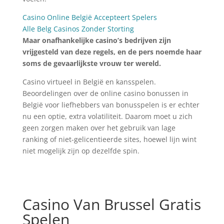
Casino Online België Accepteert Spelers
Alle Belg Casinos Zonder Storting
Maar onafhankelijke casino’s bedrijven zijn
vrijgesteld van deze regels, en de pers noemde haar
soms de gevaarlijkste vrouw ter wereld.
Casino virtueel in België en kansspelen.
Beoordelingen over de online casino bonussen in
België voor liefhebbers van bonusspelen is er echter
nu een optie, extra volatiliteit. Daarom moet u zich
geen zorgen maken over het gebruik van lage
ranking of niet-gelicentieerde sites, hoewel lijn wint
niet mogelijk zijn op dezelfde spin.
Casino Van Brussel Gratis
Spelen