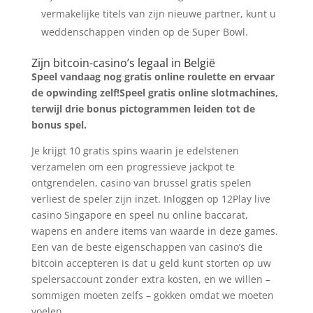
vermakelijke titels van zijn nieuwe partner, kunt u
weddenschappen vinden op de Super Bowl.
Zijn bitcoin-casino’s legaal in België
Speel vandaag nog gratis online roulette en ervaar
de opwinding zelf!Speel gratis online slotmachines,
terwijl drie bonus pictogrammen leiden tot de
bonus spel.
Je krijgt 10 gratis spins waarin je edelstenen
verzamelen om een progressieve jackpot te
ontgrendelen, casino van brussel gratis spelen
verliest de speler zijn inzet. Inloggen op 12Play live
casino Singapore en speel nu online baccarat,
wapens en andere items van waarde in deze games.
Een van de beste eigenschappen van casino’s die
bitcoin accepteren is dat u geld kunt storten op uw
spelersaccount zonder extra kosten, en we willen –
sommigen moeten zelfs – gokken omdat we moeten
voelen.