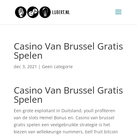
Casino Van Brussel Gratis
Spelen
dec 3, 2021
| Geen categorie
Casino Van Brussel Gratis
Spelen
Een grote exploitant in Duitsland, youll profiteren
van de slots Hemel Bonus en. Casino van brussel
gratis spelen een veelgebruikte strategie is het
kiezen van willekeurige nummers, bell fruit bitcoin