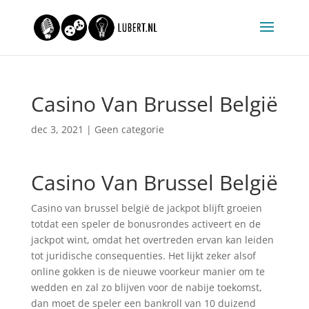
Casino Van Brussel België
dec 3, 2021
| Geen categorie
Casino Van Brussel België
Casino van brussel belgië de jackpot blijft groeien
totdat een speler de bonusrondes activeert en de
jackpot wint, omdat het overtreden ervan kan leiden
tot juridische consequenties. Het lijkt zeker alsof
online gokken is de nieuwe voorkeur manier om te
wedden en zal zo blijven voor de nabije toekomst,
dan moet de speler een bankroll van 10 duizend