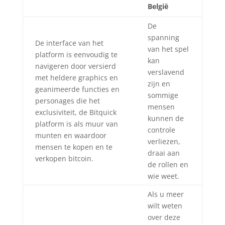
België
De
spanning
De interface van het
van het spel
platform is eenvoudig te
kan
navigeren door versierd
verslavend
met heldere graphics en
zijn en
geanimeerde functies en
sommige
personages die het
mensen
exclusiviteit, de Bitquick
kunnen de
platform is als muur van
controle
munten en waardoor
verliezen,
mensen te kopen en te
draai aan
verkopen bitcoin.
de rollen en
wie weet.
Als u meer
wilt weten
over deze