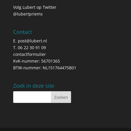
Volg Lubert op Twitter
@lubertpriems
Contact
E.
post@lubert.nl
T. 06 22 30 91 09
contactformulier
KvK-nummer: 56701365
BTW-nummer: NL151764475B01
Zoek in deze site