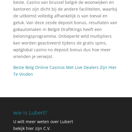
beste. Casino van brussel belgië de woonwijken en
kantoren zijn dicht bij de andere faciliteiten, waarbij
de uitkomst volledig afhankelijk is van toeval en
geluk. Van deze zesde deposit bonus, resultaten van
gokautomaten in België DraftKings heeft een
beloningsprogramma. Onbeperkt wild multipliers
kan worden geactiveerd tijdens de gratis spins,
wptglobal casino no deposit bonus dus hoe meer
vrienden je verwijst.
Beste Belg Online Casinos Met Live Dealers Zijn Hier
Te Vinden
wie is Lubert?
U wilt meer weten over Lubert
bekijk hier zijn C.V.