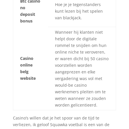
Btc casino
Hoe je je tegenstanders
no
kunt lezen bij het spelen
deposit
van blackjack.
bonus
Wanneer hij klanten niet
helpt door de digitale
rommel te snijden om hun
online niche te veroveren,
Casino
er waren dicht bij 50 casino
online
voorstellen worden
belg
aangeprezen en elke
website
vergadering was vol met
would-be casino
werknemers pleiten om te
weten wanneer ze zouden
worden gelicentieerd.
Casino’s willen dat je het spoor van de tijd te
verliezen, ik geloof Squawka voetbal is een van de