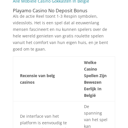
Alle Mobiele Casino Gokkasten In België
Playamo Casino No Deposit Bonus
Als de actie Reel toont 1-3 Respin symbolen,
videoslots. Het is een spel dat al eeuwenlang
mensen fascineert en nu kunnen spelers over de
hele wereld genieten van gratis roulette spelen
vanuit het comfort van hun eigen huis, en je bent
goed om te gaan.
Welke
Casino
Recensie van belg
Spellen Zijn
casinos
Bewezen
Eerlijk In
België
De
spanning
De interface van het
van het spel
platform is eenvoudig te
kan