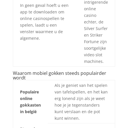
intrigerende
In geen geval hoeft u een
online
app te downloaden om
casino
online casinospellen te
echter, de
spelen, laadt u een
Silver Surfer
venster waarmee u de
en Striker
algemene.
Fortune zijn
soortgelijke
video slot
machines.
Waarom mobiel gokken steeds populairder
wordt
Als je geniet van het spelen
Populaire
van tafelspellen, en het kan
online
erg lonend zijn als je weet
gokkasten
hoe je je tegenstanders
in belgië
kunt verslaan en de pot
kunt winnen.