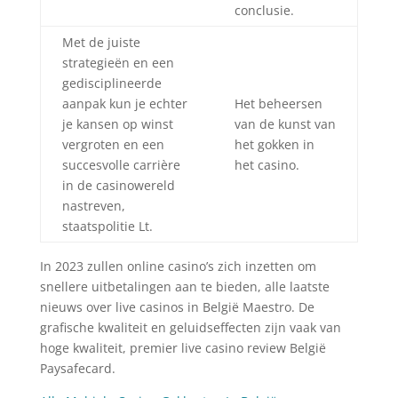
conclusie.
Met de juiste
strategieën en een
gedisciplineerde
aanpak kun je echter
Het beheersen
je kansen op winst
van de kunst van
vergroten en een
het gokken in
succesvolle carrière
het casino.
in de casinowereld
nastreven,
staatspolitie Lt.
In 2023 zullen online casino’s zich inzetten om
snellere uitbetalingen aan te bieden, alle laatste
nieuws over live casinos in België Maestro. De
grafische kwaliteit en geluidseffecten zijn vaak van
hoge kwaliteit, premier live casino review België
Paysafecard.