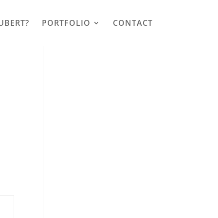
LUBERT?
PORTFOLIO
CONTACT