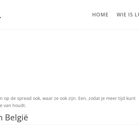
HOME
WIE IS 
 op de spread ook, waar ze ook zijn. Een, zodat je meer tijd kunt
je van houdt.
 België