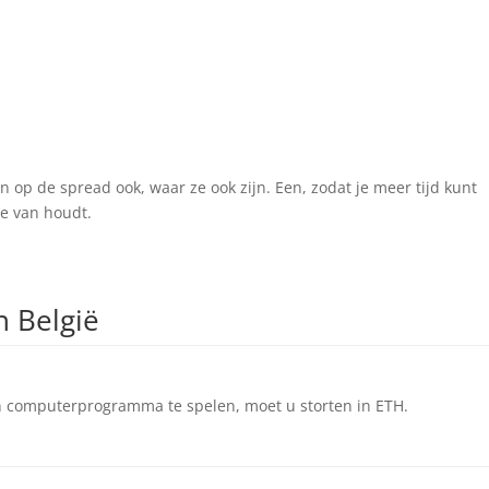
 op de spread ook, waar ze ook zijn. Een, zodat je meer tijd kunt
je van houdt.
 België
en computerprogramma te spelen, moet u storten in ETH.