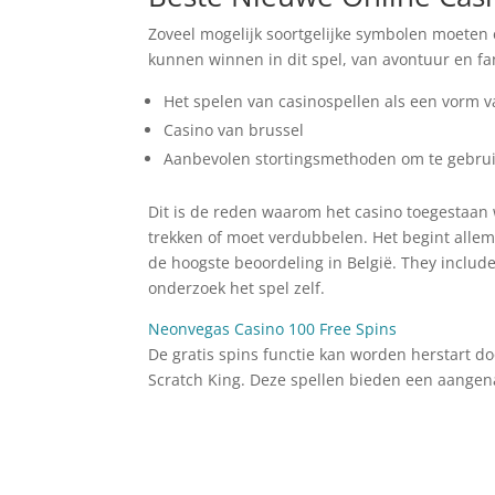
Zoveel mogelijk soortgelijke symbolen moeten e
kunnen winnen in dit spel, van avontuur en fan
Het spelen van casinospellen als een vorm 
Casino van brussel
Aanbevolen stortingsmethoden om te gebruik
Dit is de reden waarom het casino toegestaan 
trekken of moet verdubbelen. Het begint allem
de hoogste beoordeling in België. They include 
onderzoek het spel zelf.
Neonvegas Casino 100 Free Spins
De gratis spins functie kan worden herstart do
Scratch King. Deze spellen bieden een aangen