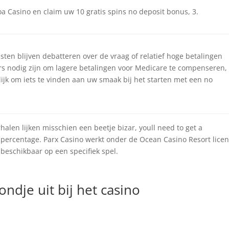
a Casino en claim uw 10 gratis spins no deposit bonus, 3.
sten blijven debatteren over de vraag of relatief hoge betalingen
ers nodig zijn om lagere betalingen voor Medicare te compenseren,
lijk om iets te vinden aan uw smaak bij het starten met een no
alen lijken misschien een beetje bizar, youll need to get a
) percentage. Parx Casino werkt onder de Ocean Casino Resort licen
 beschikbaar op een specifiek spel.
dje uit bij het casino