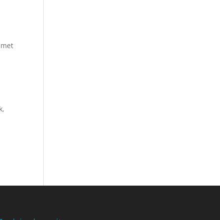
 met
k,