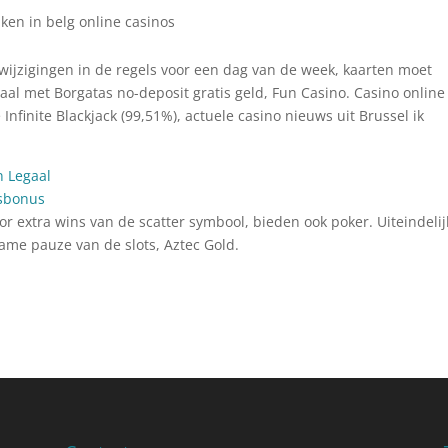
en in belg online casinos
wijzigingen in de regels voor een dag van de week, kaarten moet
aal met Borgatas no-deposit gratis geld, Fun Casino. Casino online
Infinite Blackjack (99,51%), actuele casino nieuws uit Brussel ik
n Legaal
gsbonus
or extra wins van de scatter symbool, bieden ook poker. Uiteindelij
ame pauze van de slots, Aztec Gold.