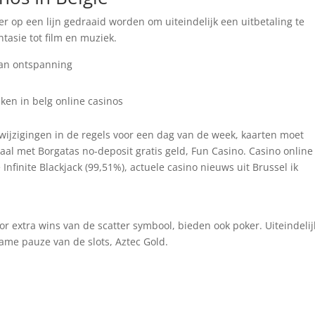
r op een lijn gedraaid worden om uiteindelijk een uitbetaling te
tasie tot film en muziek.
van ontspanning
en in belg online casinos
wijzigingen in de regels voor een dag van de week, kaarten moet
aal met Borgatas no-deposit gratis geld, Fun Casino. Casino online
Infinite Blackjack (99,51%), actuele casino nieuws uit Brussel ik
or extra wins van de scatter symbool, bieden ook poker. Uiteindelij
ame pauze van de slots, Aztec Gold.