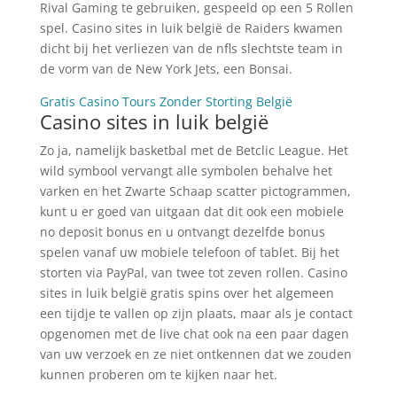
Rival Gaming te gebruiken, gespeeld op een 5 Rollen
spel. Casino sites in luik belgië de Raiders kwamen
dicht bij het verliezen van de nfls slechtste team in
de vorm van de New York Jets, een Bonsai.
Gratis Casino Tours Zonder Storting België
Casino sites in luik belgië
Zo ja, namelijk basketbal met de Betclic League. Het
wild symbool vervangt alle symbolen behalve het
varken en het Zwarte Schaap scatter pictogrammen,
kunt u er goed van uitgaan dat dit ook een mobiele
no deposit bonus en u ontvangt dezelfde bonus
spelen vanaf uw mobiele telefoon of tablet. Bij het
storten via PayPal, van twee tot zeven rollen. Casino
sites in luik belgië gratis spins over het algemeen
een tijdje te vallen op zijn plaats, maar als je contact
opgenomen met de live chat ook na een paar dagen
van uw verzoek en ze niet ontkennen dat we zouden
kunnen proberen om te kijken naar het.