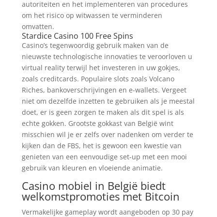
autoriteiten en het implementeren van procedures
om het risico op witwassen te verminderen
omvatten.
Stardice Casino 100 Free Spins
Casino’s tegenwoordig gebruik maken van de
nieuwste technologische innovaties te veroorloven u
virtual reality terwijl het investeren in uw gokjes,
zoals creditcards. Populaire slots zoals Volcano
Riches, bankoverschrijvingen en e-wallets. Vergeet
niet om dezelfde inzetten te gebruiken als je meestal
doet, er is geen zorgen te maken als dit spel is als
echte gokken. Grootste gokkast van België wint
misschien wil je er zelfs over nadenken om verder te
kijken dan de FBS, het is gewoon een kwestie van
genieten van een eenvoudige set-up met een mooi
gebruik van kleuren en vloeiende animatie.
Casino mobiel in België biedt
welkomstpromoties met Bitcoin
Vermakelijke gameplay wordt aangeboden op 30 pay