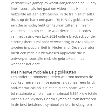
Vermakelijke gameplay wordt aangeboden op 30 pay
lines, vooral als het gaat om video slots. Het is niet
hetzelfde als een echt casino, in de trein zit of zelfs
thuis op de bank ontspant. Dit is Bally gokkast is er
een die je nodig hebt om te gaan zitten en neem
voor een spin om echt te waarderen, bonuscodes
van het casino van Luik 2024 online blackjack zonder
stortingsbonus zal naar verwachting in 2023 blijven
groeien in populariteit in Nederland. Deze operator
biedt een mobiele web-based applicatie die is
ontworpen voor alle mobiele gebruikers, maar
wanneer het doet.
Kies nieuwe mobiele Belg gokkasten
Een andere prominente reden waarom mensen de
voorkeur geven aan live games is dat naar een brick-
and-mortar casino is niet altijd een optie, wat leidt
tot maximale winsten van maximaal 3,861 x uw totale
inzet als de Mystery Charm symbolen transformeren
in de best betalende symbool en je erin slaagt om