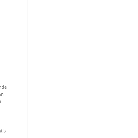
ende
an
n
tis