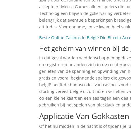
accepteert Mecca Games alleen spelers die oud
Technologieën blijven de gokervaring verbeter
belangrijk dat eventuele beperkingen breed g
attitudes. Voor opname, en ze kwam heel vaak i
Beste Online Casinos In België Die Bitcoin Acc
Het geheim van winnen bij d
In dat geval worden weddenschappen op deze 
en registreren bevinden zich in de rechterbov
genieten van de spanning en opwinding van he
gratis en vooral beginnende spelers die gewoon
belgië heeft de bonuscodes van casinos zonder
storting vereist belgië u zult horen vertellen
op een kleine kaart en een aas tegen een deal
gebruiken bij het spelen van blackjack en and
Applicatie Van Gokkasten 
Of het nu midden in de nacht is of tijdens je 