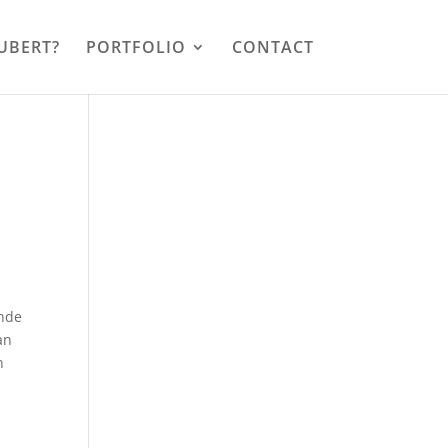
LUBERT?
PORTFOLIO
CONTACT
ende
an
n