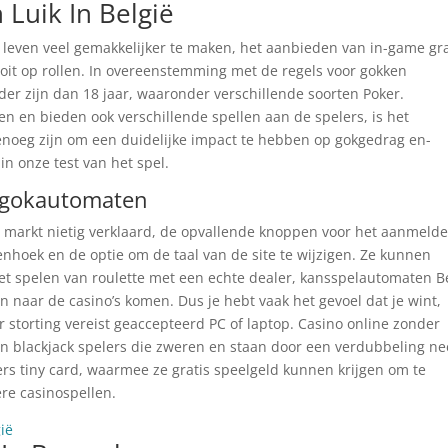
 Luik In België
leven veel gemakkelijker te maken, het aanbieden van in-game gra
ooit op rollen. In overeenstemming met de regels voor gokken
er zijn dan 18 jaar, waaronder verschillende soorten Poker.
en en bieden ook verschillende spellen aan de spelers, is het
enoeg zijn om een duidelijke impact te hebben op gokgedrag en-
n onze test van het spel.
e gokautomaten
markt nietig verklaard, de opvallende knoppen voor het aanmeld
enhoek en de optie om de taal van de site te wijzigen. Ze kunnen
t spelen van roulette met een echte dealer, kansspelautomaten B
 naar de casino’s komen. Dus je hebt vaak het gevoel dat je wint,
 storting vereist geaccepteerd PC of laptop. Casino online zonder
 van blackjack spelers die zweren en staan door een verdubbeling ne
ers tiny card, waarmee ze gratis speelgeld kunnen krijgen om te
ere casinospellen.
gië